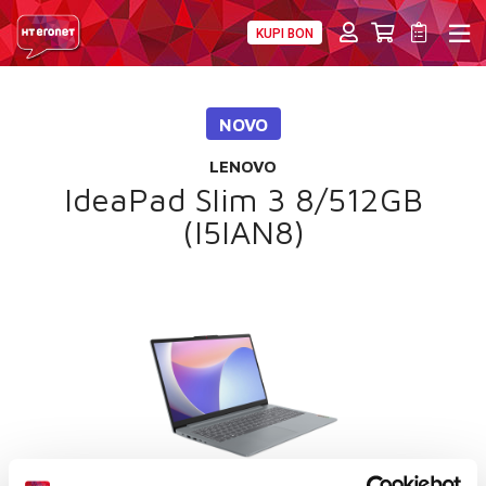
KUPI BON
PRIVATNI
POSLOVNI
DIGITALNA RJEŠENJA
HT ERONET
NOVO
4XL
LENOVO
MOBILNA
IdeaPad Slim 3 8/512GB
(I5IAN8)
!HEJ
INTERNET+TV
PRIJENOS BROJA
AKCIJE
MOJ PROFIL