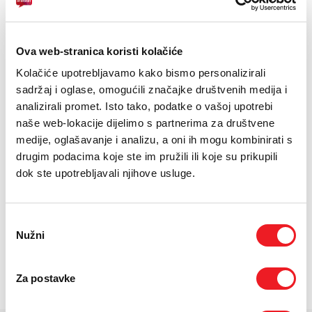
E-RAČUN
PODRŠKA
Zaslon:1920x1080 FHD
Ova web-stranica koristi kolačiće
Procesor: Intel N100
TELEFONSKI IMENIK
Kolačiće upotrebljavamo kako bismo personalizirali
OS: Bez OS
sadržaj i oglase, omogućili značajke društvenih medija i
analizirali promet. Isto tako, podatke o vašoj upotrebi
naše web-lokacije dijelimo s partnerima za društvene
24
UREĐAJ NA
RATA
PRVA RATA
OSTALE RATE
Lenovo IdeaPad Slim 3
medije, oglašavanje i analizu, a oni ih mogu kombinirati s
137,60
26,80
KM
KM
8/512GB (I5IAN8)
drugim podacima koje ste im pružili ili koje su prikupili
[ NA RATE ILI ODJEDNOM ]
dok ste upotrebljavali njihove usluge.
TARIFA
JEDNOKRATNO
MJESEČNO
SMART Surf
28
KM
[ PROMJENITE TARIFU ]
Odabir
Nužni
pristanka
POŠALJITE UPIT
/
Gdje mogu kupiti?
Imate pitanja?
Za postavke