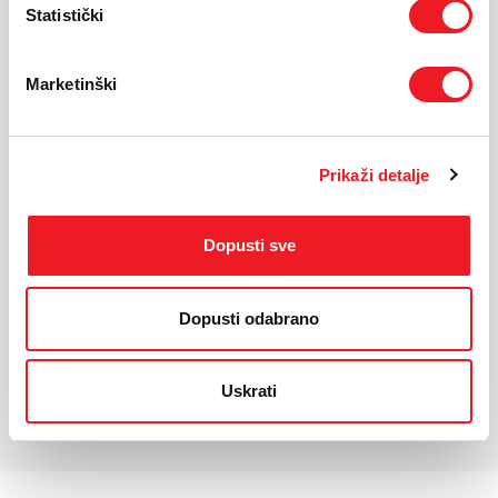
Statistički
KARAKTERISTIKE
Marketinški
Ekran:
FHD
Veličina
15,6"
ekrana:
Prikaži detalje
Rezolucija:
1920x1080
Masa
1.55kg
uređaja:
Dopusti sve
Operativni
Bez OS
sustav:
Procesor:
Intel® N100 (4C / 4T, Max Turbo up to 3.4GHz, 6MB
Intel® Smart Cache)
Dopusti odabrano
Interna
512GB SSD, 8GB RAM
memorija:
Uskrati
*Za detaljnije karakteristike molimo vas posjetite službenu stranicu
proizvođača uređaja.