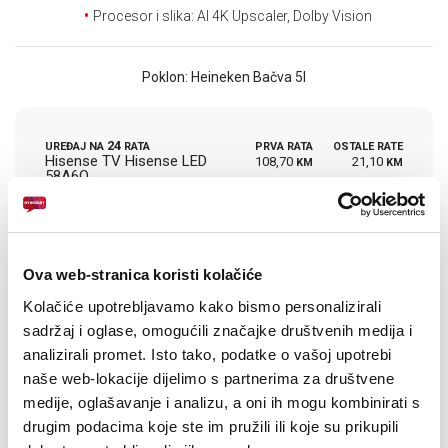
E-RAČUN
Procesor i slika: AI 4K Upscaler, Dolby Vision
PODRŠKA
Poklon: Heineken Bačva 5l
TELEFONSKI IMENIK
24
UREĐAJ NA
RATA
PRVA RATA
OSTALE RATE
Hisense TV Hisense LED
108,70
21,10
KM
KM
58A6Q
[ NA RATE ILI ODJEDNOM ]
TARIFA
JEDNOKRATNO
MJESEČNO
SMART Total
36
KM
[ PROMJENITE TARIFU ]
Ova web-stranica koristi kolačiće
POŠALJITE UPIT
Kolačiće upotrebljavamo kako bismo personalizirali
sadržaj i oglase, omogućili značajke društvenih medija i
/
Gdje mogu kupiti?
Imate pitanja?
analizirali promet. Isto tako, podatke o vašoj upotrebi
naše web-lokacije dijelimo s partnerima za društvene
medije, oglašavanje i analizu, a oni ih mogu kombinirati s
drugim podacima koje ste im pružili ili koje su prikupili