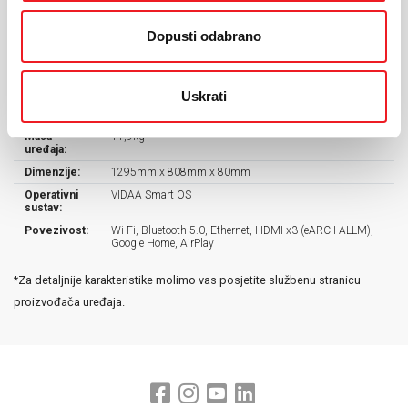
KARAKTERISTIKE
Dopusti odabrano
Ekran:
4K Ultra HD
Veličina
58"
ekrana:
Uskrati
Rezolucija:
3.840 x 2160
Masa
11,9kg
uređaja:
Dimenzije:
1295mm x 808mm x 80mm
Operativni
VIDAA Smart OS
sustav:
Povezivost:
Wi-Fi, Bluetooth 5.0, Ethernet, HDMI x3 (eARC I ALLM),
Google Home, AirPlay
*Za detaljnije karakteristike molimo vas posjetite službenu stranicu
proizvođača uređaja.