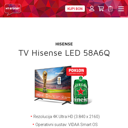
KUPI BON
PRIVATNI
POSLOVNI
DIGITALNA RJEŠENJA
HT ERONET
POKLON
4XL
HISENSE
MOBILNA
TV Hisense LED 58A6Q
!HEJ
INTERNET+TV
PRIJENOS BROJA
AKCIJE
MOJ PROFIL
Rezolucija 4K Ultra HD (3.840 x 2160)
Operativni sustav: VIDAA Smart OS