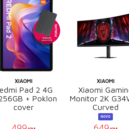
XIAOMI
XIAOMI
edmi Pad 2 4G
Xiaomi Gamin
256GB + Poklon
Monitor 2K G34
cover
Curved
POKLON
NOVO
499
649