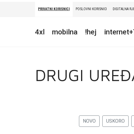
PRIVATNI KORISNICI
POSLOVNI KORISNICI
DIGITALNA RJ
PRIVATNI
POSLOVNI
DIGITALNA RJEŠENJA
HT ERONET
4xl
mobilna
!hej
internet
4XL
MOBILNA
!HEJ
DRUGI UREĐ
INTERNET+TV
PRIJENOS BROJA
AKCIJE
NOVO
USKORO
MOJ PROFIL