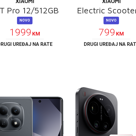
XIAOMI
XIAOMI
T Pro 12/512GB
Electric Scoote
NOVO
NOVO
1999
799
KM
KM
RUGI UREĐAJ NA RATE
DRUGI UREĐAJ NA RA