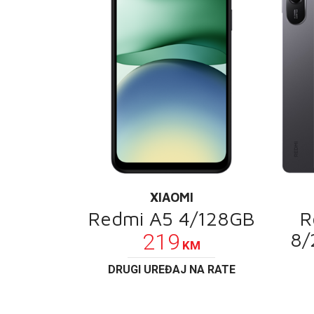
XIAOMI
Redmi A5 4/128GB
R
8/
219
KM
DRUGI UREĐAJ NA RATE