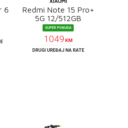
XIAOMI
r 6
Redmi Note 15 Pro+
5G 12/512GB
SUPER PONUDA
1049
KM
TE
DRUGI UREĐAJ NA RATE