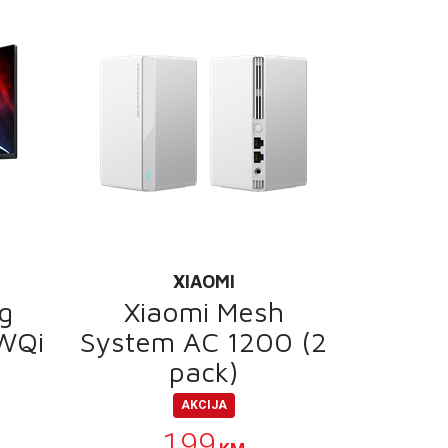
XIAOMI
g
Xiaomi Mesh
WQi
System AC 1200 (2
pack)
AKCIJA
199