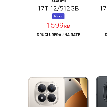
XIAOMI
17T 12/512GB
17
NOVO
1599
KM
DRUGI UREĐAJ NA RATE
D