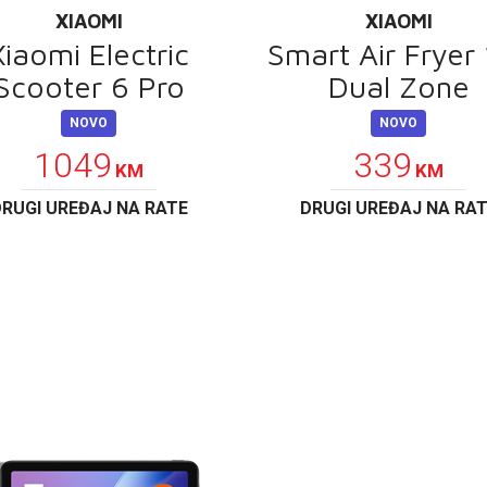
XIAOMI
XIAOMI
Xiaomi Electric
Smart Air Fryer
Scooter 6 Pro
Dual Zone
NOVO
NOVO
1049
339
KM
KM
RUGI UREĐAJ NA RATE
DRUGI UREĐAJ NA RA