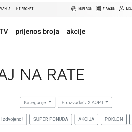
EŠENJA
HT ERONET
KUPI BON
E-RAČUN
MOJ
+TV
prijenos broja
akcije
AJ NA RATE
Kategorije
Proizvođač: XIAOMI
Izdvojeno!
SUPER PONUDA
AKCIJA
POKLON