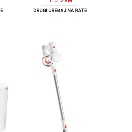
KM
TE
DRUGI UREĐAJ NA RATE