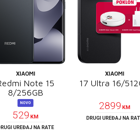
XIAOMI
XIAOMI
Redmi Note 15
17 Ultra 16/51
8/256GB
POKLON
2899
NOVO
KM
529
KM
DRUGI UREĐAJ NA RA
RUGI UREĐAJ NA RATE