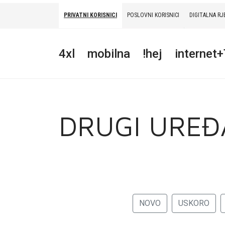
PRIVATNI KORISNICI
POSLOVNI KORISNICI
DIGITALNA RJ
PRIVATNI
POSLOVNI
DIGITALNA RJEŠENJA
HT ERONET
4xl
mobilna
!hej
internet
4XL
MOBILNA
!HEJ
DRUGI UREĐ
INTERNET+TV
PRIJENOS BROJA
AKCIJE
NOVO
USKORO
MOJ PROFIL