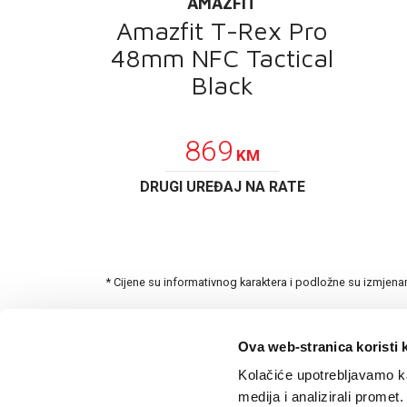
AMAZFIT
Amazfit T-Rex Pro
48mm NFC Tactical
Black
POKLON
869
KM
DRUGI UREĐAJ NA RATE
* Cijene su informativnog karaktera i podložne su izmjen
Ova web-stranica koristi 
Kolačiće upotrebljavamo ka
medija i analizirali promet