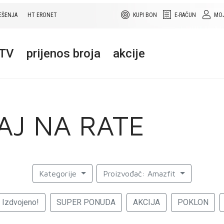
EŠENJA
HT ERONET
KUPI BON
E-RAČUN
MOJ
+TV
prijenos broja
akcije
AJ NA RATE
Kategorije
Proizvođač: Amazfit
Izdvojeno!
SUPER PONUDA
AKCIJA
POKLON