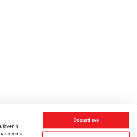
Dopusti sve
ruštvenih
 partnerima