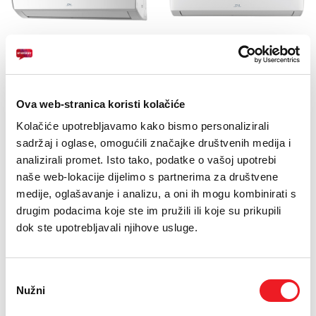
E-RAČUN
PODRŠKA
COOPERHUNTER
COOPERHUNTER
TELEFONSKI IMENIK
Veritas 5.0 kW CH-
Arctic 3.5 kW CH-
S18FTXQ-NG
S12FTXLA-NG
Ova web-stranica koristi kolačiće
AKCIJA
AKCIJA
Kolačiće upotrebljavamo kako bismo personalizirali
2199
1999
KM
KM
sadržaj i oglase, omogućili značajke društvenih medija i
analizirali promet. Isto tako, podatke o vašoj upotrebi
DRUGI UREĐAJ NA RATE
DRUGI UREĐAJ NA RATE
naše web-lokacije dijelimo s partnerima za društvene
medije, oglašavanje i analizu, a oni ih mogu kombinirati s
drugim podacima koje ste im pružili ili koje su prikupili
dok ste upotrebljavali njihove usluge.
Odabir
Nužni
pristanka