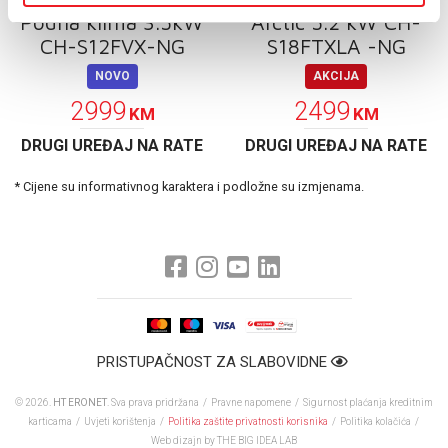
Podna klima 3.5kW
Arctic 5.2 kW CH-
CH-S12FVX-NG
S18FTXLA -NG
NOVO
AKCIJA
2999
2499
KM
KM
DRUGI UREĐAJ NA RATE
DRUGI UREĐAJ NA RATE
* Cijene su informativnog karaktera i podložne su izmjenama.
PRISTUPAČNOST ZA SLABOVIDNE
© 2026.
HT ERONET
. Sva prava pridržana /
Pravne napomene
/
Sigurnost plaćanja kreditnim
karticama
/
Uvjeti korištenja
/
Politika zaštite privatnosti korisnika
/
Politika kolačića
/
Web dizajn
by THE BIG IDEA LAB