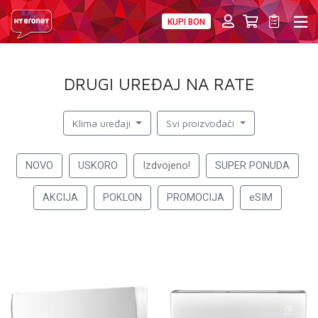
KUPI BON
PRIVATNI
POSLOVNI
DIGITALNA RJEŠENJA
HT ERONET
DRUGI UREĐAJ NA RATE
4XL
MOBILNA
Klima uređaji
Svi proizvođači
!HEJ
NOVO
USKORO
Izdvojeno!
SUPER PONUDA
INTERNET+TV
AKCIJA
POKLON
PROMOCIJA
eSIM
PRIJENOS BROJA
AKCIJE
MOJ PROFIL