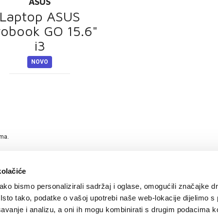
ASUS
Laptop ASUS
vobook GO 15.6"
i3
NOVO
ama.
kolačiće
ko bismo personalizirali sadržaj i oglase, omogućili značajke d
. Isto tako, podatke o vašoj upotrebi naše web-lokacije dijelimo s
avanje i analizu, a oni ih mogu kombinirati s drugim podacima k