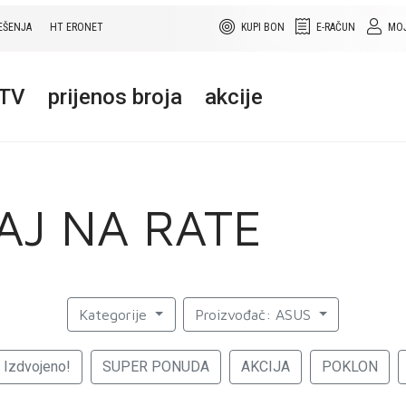
EŠENJA
HT ERONET
KUPI BON
E-RAČUN
MOJ
+TV
prijenos broja
akcije
AJ NA RATE
Kategorije
Proizvođač: ASUS
Izdvojeno!
SUPER PONUDA
AKCIJA
POKLON