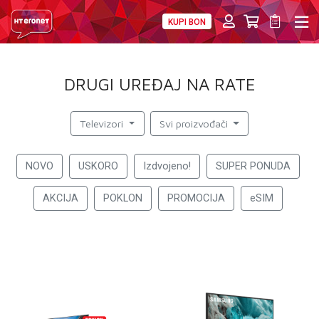
KUPI BON
PRIVATNI
POSLOVNI
DIGITALNA RJEŠENJA
HT ERONET
DRUGI UREĐAJ NA RATE
4XL
MOBILNA
Televizori
Svi proizvođači
!HEJ
NOVO
USKORO
Izdvojeno!
SUPER PONUDA
INTERNET+TV
AKCIJA
POKLON
PROMOCIJA
eSIM
PRIJENOS BROJA
AKCIJE
MOJ PROFIL