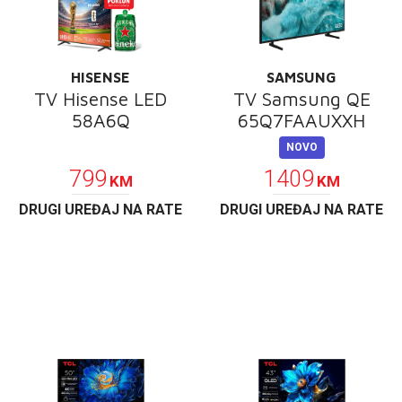
E-RAČUN
PODRŠKA
HISENSE
SAMSUNG
TELEFONSKI IMENIK
TV Hisense LED
TV Samsung QE
58A6Q
65Q7FAAUXXH
POKLON
NOVO
799
1409
KM
KM
DRUGI UREĐAJ NA RATE
DRUGI UREĐAJ NA RATE