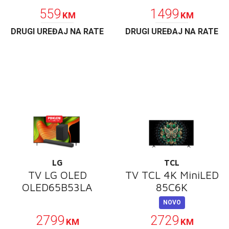
559
1499
KM
KM
DRUGI UREĐAJ NA RATE
DRUGI UREĐAJ NA RATE
LG
TCL
TV LG OLED
TV TCL 4K MiniLED
OLED65B53LA
85C6K
POKLON
NOVO
2799
2729
KM
KM