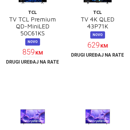
TCL
TCL
TV TCL Premium
TV 4K QLED
QD-MiniLED
43P71K
50C61KS
NOVO
NOVO
629
KM
859
KM
DRUGI UREĐAJ NA RATE
DRUGI UREĐAJ NA RATE