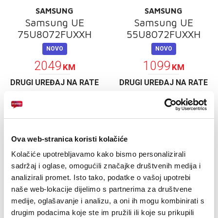
SAMSUNG
SAMSUNG
Samsung UE
Samsung UE
75U8072FUXXH
55U8072FUXXH
NOVO
NOVO
2049
1099
KM
KM
DRUGI UREĐAJ NA RATE
DRUGI UREĐAJ NA RATE
Ova web-stranica koristi kolačiće
Kolačiće upotrebljavamo kako bismo personalizirali
sadržaj i oglase, omogućili značajke društvenih medija i
analizirali promet. Isto tako, podatke o vašoj upotrebi
naše web-lokacije dijelimo s partnerima za društvene
medije, oglašavanje i analizu, a oni ih mogu kombinirati s
TCL
PHILIPS
drugim podacima koje ste im pružili ili koje su prikupili