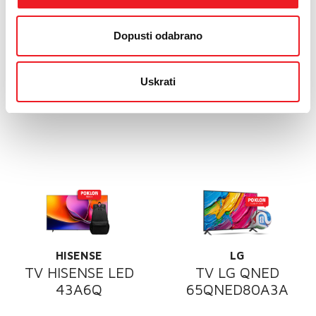
K65S35B.CEI
85A6Q
NOVO
POKLON
Dopusti odabrano
1799
2099
KM
KM
DRUGI UREĐAJ NA RATE
DRUGI UREĐAJ NA RATE
Uskrati
HISENSE
LG
TV HISENSE LED
TV LG QNED
43A6Q
65QNED80A3A
POKLON
POKLON