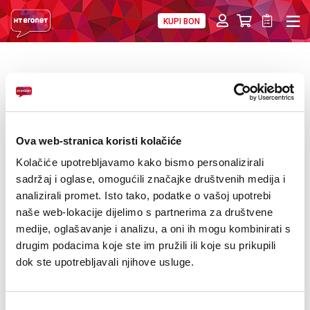
KUPI BON
PRIVATNI
POSLOVNI
DIGITALNA RJEŠENJA
HT ERONET
DRUGI UREĐAJ NA RATE
4XL
MOBILNA
Kategorije
Proizvođač: PHILIPS
Ova web-stranica koristi kolačiće
!HEJ
NOVO
USKORO
Izdvojeno!
SUPER PONUDA
Kolačiće upotrebljavamo kako bismo personalizirali
sadržaj i oglase, omogućili značajke društvenih medija i
INTERNET+TV
AKCIJA
POKLON
PROMOCIJA
eSIM
analizirali promet. Isto tako, podatke o vašoj upotrebi
naše web-lokacije dijelimo s partnerima za društvene
PRIJENOS BROJA
medije, oglašavanje i analizu, a oni ih mogu kombinirati s
drugim podacima koje ste im pružili ili koje su prikupili
AKCIJE
dok ste upotrebljavali njihove usluge.
MOJ PROFIL
Odabir