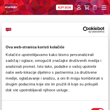
KUPI BON
PRIVATNI
POSLOVNI
DIGITALNA RJEŠENJA
HT ERONET
DRUGI UREĐAJ NA RATE
4XL
MOBILNA
Kategorije
Proizvođač: Epson
Ova web-stranica koristi kolačiće
!HEJ
Kolačiće upotrebljavamo kako bismo personalizirali
NOVO
USKORO
Izdvojeno!
SUPER PONUDA
sadržaj i oglase, omogućili značajke društvenih medija i
INTERNET+TV
analizirali promet. Isto tako, podatke o vašoj upotrebi
AKCIJA
POKLON
PROMOCIJA
eSIM
naše web-lokacije dijelimo s partnerima za društvene
PRIJENOS BROJA
medije, oglašavanje i analizu, a oni ih mogu kombinirati s
drugim podacima koje ste im pružili ili koje su prikupili
AKCIJE
dok ste upotrebljavali njihove usluge.
MOJ PROFIL
Odabir