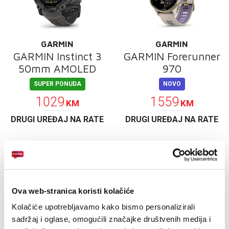
E-RAČUN
PODRŠKA
GARMIN
GARMIN
TELEFONSKI IMENIK
GARMIN Instinct 3
GARMIN Forerunner
50mm AMOLED
970
SUPER PONUDA
NOVO
1029
1559
KM
KM
DRUGI UREĐAJ NA RATE
DRUGI UREĐAJ NA RATE
Ova web-stranica koristi kolačiće
Kolačiće upotrebljavamo kako bismo personalizirali
sadržaj i oglase, omogućili značajke društvenih medija i