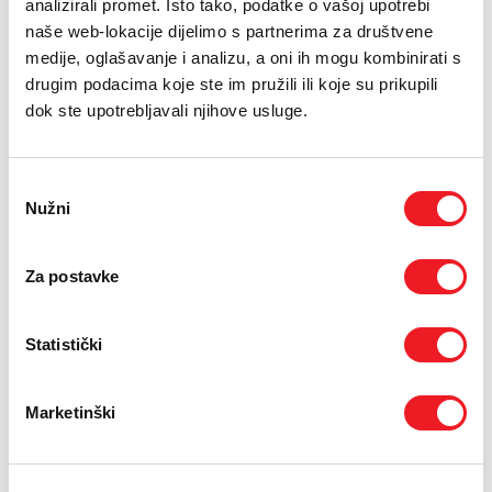
analizirali promet. Isto tako, podatke o vašoj upotrebi
naše web-lokacije dijelimo s partnerima za društvene
GARMIN
GARMIN
medije, oglašavanje i analizu, a oni ih mogu kombinirati s
GARMIN Vivomove
GARMIN fenix 8
drugim podacima koje ste im pružili ili koje su prikupili
Sport
51mm AMOLED
dok ste upotrebljavali njihove usluge.
Sapphire Carbon
NOVO
NOVO
419
KM
Odabir
2399
KM
DRUGI UREĐAJ NA RATE
Nužni
pristanka
DRUGI UREĐAJ NA RATE
Za postavke
Statistički
Marketinški