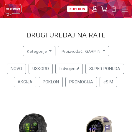
KUPI BON
PRIVATNI
POSLOVNI
DIGITALNA RJEŠENJA
HT ERONET
DRUGI UREĐAJ NA RATE
4XL
MOBILNA
Kategorije
Proizvođač: GARMIN
!HEJ
NOVO
USKORO
Izdvojeno!
SUPER PONUDA
INTERNET+TV
AKCIJA
POKLON
PROMOCIJA
eSIM
PRIJENOS BROJA
AKCIJE
MOJ PROFIL