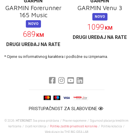
GARMIN
GARMIN
GARMIN Forerunner
GARMIN Venu 3
165 Music
NOVO
NOVO
1099
KM
689
KM
DRUGI UREĐAJ NA RATE
DRUGI UREĐAJ NA RATE
* Cijene su informativnog karaktera i podložne su izmjenama.
PRISTUPAČNOST ZA SLABOVIDNE
© 2026.
HT ERONET
. Sva prava pridržana /
Pravne napomene
/
Sigurnost plaćanja kreditnim
karticama
/
Uvjeti korištenja
/
Politika zaštite privatnosti korisnika
/
Politika kolačića
/
Web dizajn
by THE BIG IDEA LAB