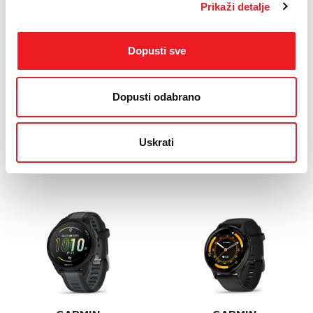
Prikaži detalje
GARMIN
GARMIN
GARMIN fenix 8
GARMIN Forerunner
47mm AMOLED
570 47mm
Dopusti sve
Sapphire Carbon
NOVO
NOVO
1119
KM
Dopusti odabrano
2199
KM
DRUGI UREĐAJ NA RATE
DRUGI UREĐAJ NA RATE
Uskrati