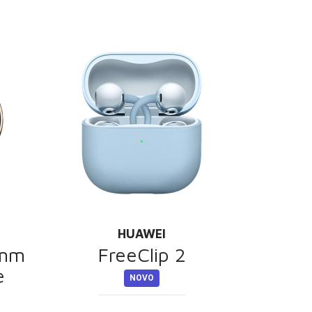
HUAWEI
1mm
FreeClip 2
e
NOVO