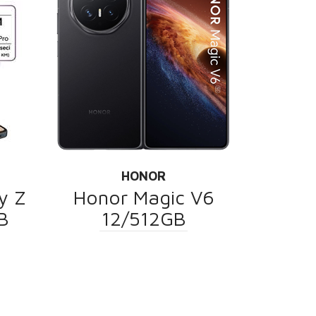
HONOR
y Z
Honor Magic V6
B
12/512GB