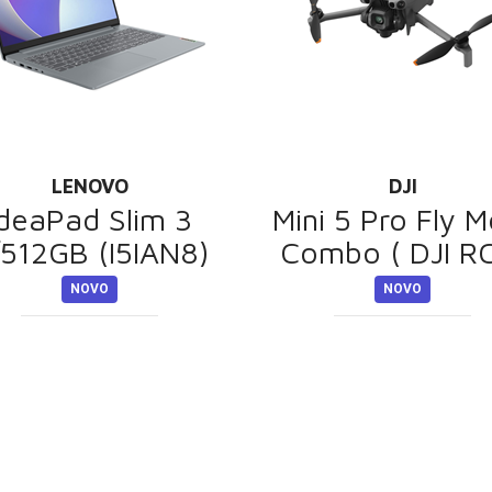
LENOVO
DJI
IdeaPad Slim 3
Mini 5 Pro Fly M
512GB (I5IAN8)
Combo ( DJI R
NOVO
NOVO