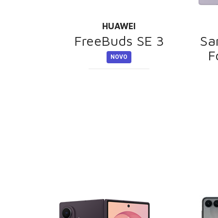
HUAWEI
FreeBuds SE 3
Sa
F
NOVO