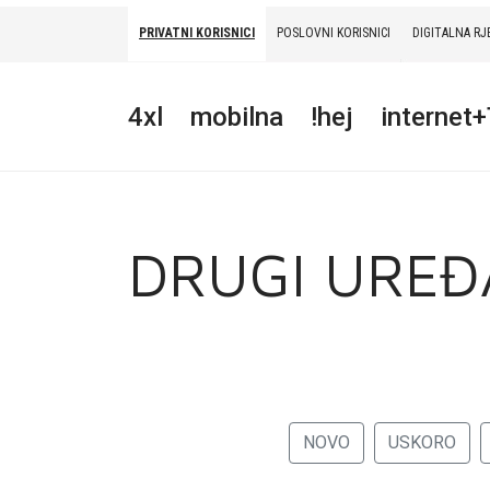
PRIVATNI KORISNICI
POSLOVNI KORISNICI
DIGITALNA RJ
PRIVATNI
POSLOVNI
DIGITALNA RJEŠENJA
HT ERONET
4xl
mobilna
!hej
internet
4XL
MOBILNA
!HEJ
DRUGI UREĐ
INTERNET+TV
PRIJENOS BROJA
AKCIJE
NOVO
USKORO
MOJ PROFIL