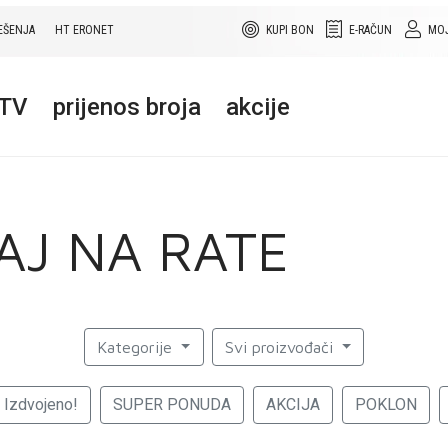
EŠENJA
HT ERONET
KUPI BON
E-RAČUN
MOJ
+TV
prijenos broja
akcije
AJ NA RATE
Kategorije
Svi proizvođači
Izdvojeno!
SUPER PONUDA
AKCIJA
POKLON