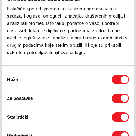
E-RAČUN
Kolačiće upotrebljavamo kako bismo personalizirali
PODRŠKA
sadržaj i oglase, omogućili značajke društvenih medija i
analizirali promet. Isto tako, podatke o vašoj upotrebi
TELEFONSKI IMENIK
naše web-lokacije dijelimo s partnerima za društvene
medije, oglašavanje i analizu, a oni ih mogu kombinirati s
drugim podacima koje ste im pružili ili koje su prikupili
dok ste upotrebljavali njihove usluge.
Odabir
Nužni
pristanka
Dysonov bežični usisivač V15 Detect Absolute s najvišom snagom
Za postavke
usisa i inteligentnom tehnologijom otkriva nevidljivu
prašinu. Precizno pozicinirani sistem detektira nevidljivu prašinu
na tvrdim površinama/podovima – kako vam ništa ne bi
Statistički
promaklo. Piezoelektrični senzor kontinuirano izračunava broj i
veličinu usisanih čestica prašine – i automatski povećava usisnu
snagu ako je potrebno.
Marketinški