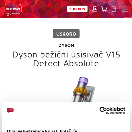
KUPI BON
PRIVATNI
POSLOVNI
DIGITALNA RJEŠENJA
HT ERONET
USKORO
4XL
DYSON
MOBILNA
Dyson bežični usisivač V15
Detect Absolute
!HEJ
INTERNET+TV
PRIJENOS BROJA
AKCIJE
MOJ PROFIL
Ova web-stranica koristi kolačiće