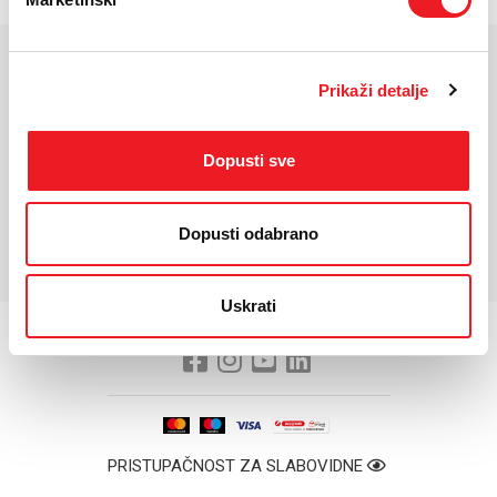
KARAKTERISTIKE
Prikaži detalje
Dodatno:
Dyson otkriva mikroskopsku prašinu, Inteligentno optimizuje
usisavanje i vrijeme rada, naučni dokaz dubinskog čišćenja,
Dopusti sve
dvije napredne četke za čišćenje dizajnirane za dubinsko
čišćenje i domove s kućnim ljubimcima.
*Za detaljnije karakteristike molimo vas posjetite službenu stranicu
Dopusti odabrano
proizvođača uređaja.
Uskrati
PRISTUPAČNOST ZA SLABOVIDNE