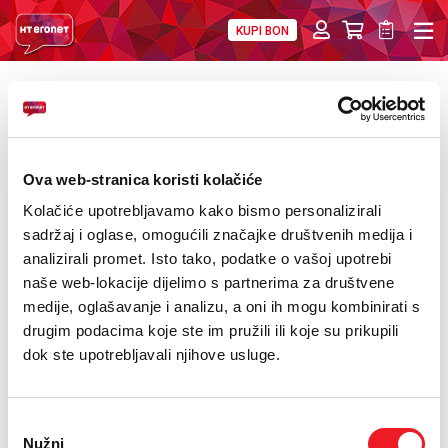
KUPI BON
PRIVATNI
POSLOVNI
DIGITALNA RJEŠENJA
HT ERONET
DRUGI UREĐAJ NA RATE
4XL
MOBILNA
Kategorije
Proizvođač: Crosscall
Ova web-stranica koristi kolačiće
Kolačiće upotrebljavamo kako bismo personalizirali
!HEJ
NOVO
USKORO
Izdvojeno!
SUPER PONUDA
sadržaj i oglase, omogućili značajke društvenih medija i
analizirali promet. Isto tako, podatke o vašoj upotrebi
INTERNET+TV
AKCIJA
POKLON
PROMOCIJA
eSIM
naše web-lokacije dijelimo s partnerima za društvene
medije, oglašavanje i analizu, a oni ih mogu kombinirati s
PRIJENOS BROJA
drugim podacima koje ste im pružili ili koje su prikupili
dok ste upotrebljavali njihove usluge.
AKCIJE
MOJ PROFIL
Odabir
Nužni
pristanka