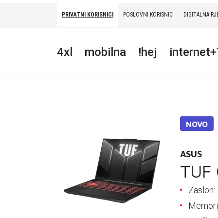
PRIVATNI KORISNICI
POSLOVNI KORISNICI
DIGITALNA RJ
PRIVATNI
POSLOVNI
DIGITALNA RJEŠENJA
HT ERONET
4xl
mobilna
!hej
internet
4XL
MOBILNA
!HEJ
NOVO
INTERNET+TV
PRIJENOS BROJA
ASUS
TUF 
AKCIJE
Zaslon
MOJ PROFIL
Memori