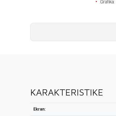
E-RAČUN
Grafika
PODRŠKA
TELEFONSKI IMENIK
KARAKTERISTIKE
Ekran: