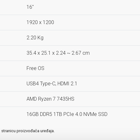
16"
1920 x 1200
2.20 Kg
35.4 x 25.1 x 2.24 ~ 2.67 cm
Free OS
USB4 Type-C, HDMI 2.1
AMD Ryzen 7 7435HS
16GB DDR5 1TB PCIe 4.0 NVMe SSD
u stranicu proizvođača uređaja.