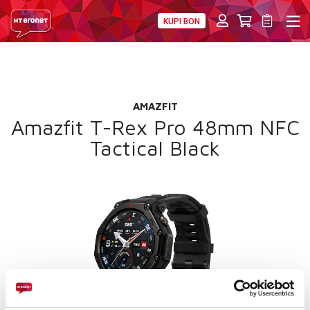
KUPI BON
PRIVATNI
POSLOVNI
DIGITALNA RJEŠENJA
HT ERONET
POKLON
4XL
AMAZFIT
MOBILNA
Amazfit T-Rex Pro 48mm NFC
Tactical Black
!HEJ
INTERNET+TV
PRIJENOS BROJA
AKCIJE
MOJ PROFIL