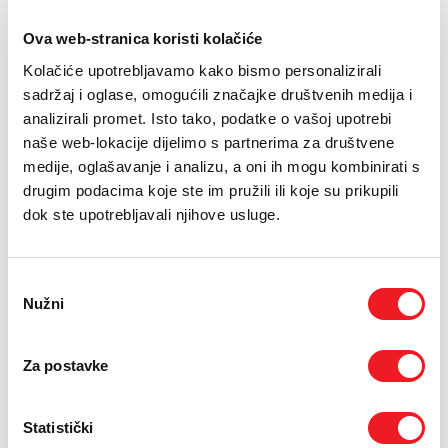
E-RAČUN
Ova web-stranica koristi kolačiće
PODRŠKA
Zaslon: 1.5” 480 x 480 pixels AMOLED
Kolačiće upotrebljavamo kako bismo personalizirali
Baterija: Do 25 dana
sadržaj i oglase, omogućili značajke društvenih medija i
TELEFONSKI IMENIK
Operativni Sistem: Zepp OS 5
analizirali promet. Isto tako, podatke o vašoj upotrebi
naše web-lokacije dijelimo s partnerima za društvene
medije, oglašavanje i analizu, a oni ih mogu kombinirati s
Poklon: Amazfit UP slusalice
drugim podacima koje ste im pružili ili koje su prikupili
dok ste upotrebljavali njihove usluge.
24
UREĐAJ NA
RATA
PRVA RATA
OSTALE RATE
Amazfit Amazfit T-Rex
158,30
30,90
KM
KM
Pro 48mm NFC Tactical
Odabir
Black
Nužni
pristanka
[ NA RATE ILI ODJEDNOM ]
TARIFA
JEDNOKRATNO
MJESEČNO
Drugi uređaj na rate
Za postavke
[ PROMJENITE TARIFU ]
POŠALJITE UPIT
Statistički