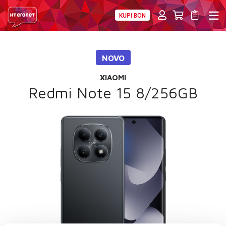
KUPI BON
PRIVATNI
POSLOVNI
DIGITALNA RJEŠENJA
HT ERONET
NOVO
4XL
XIAOMI
MOBILNA
Redmi Note 15 8/256GB
!HEJ
INTERNET+TV
PRIJENOS BROJA
AKCIJE
MOJ PROFIL