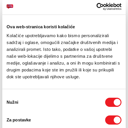
E-RAČUN
PODRŠKA
Ova web-stranica koristi kolačiće
Zaslon: 6.77
TELEFONSKI IMENIK
Kamera: 108MP+8MP
Kolačiće upotrebljavamo kako bismo personalizirali
sadržaj i oglase, omogućili značajke društvenih medija i
Baterija: 6000 mAh
analizirali promet. Isto tako, podatke o vašoj upotrebi
naše web-lokacije dijelimo s partnerima za društvene
medije, oglašavanje i analizu, a oni ih mogu kombinirati s
24
UREĐAJ NA
RATA
PRVA RATA
OSTALE RATE
XIAOMI Redmi Note 15
96,60
18,80
KM
KM
drugim podacima koje ste im pružili ili koje su prikupili
8/256GB
dok ste upotrebljavali njihove usluge.
[ NA RATE ILI ODJEDNOM ]
TARIFA
JEDNOKRATNO
MJESEČNO
Drugi uređaj na rate
[ PROMJENITE TARIFU ]
Odabir
Nužni
pristanka
POŠALJITE UPIT
Za postavke
/
Gdje mogu kupiti?
Imate pitanja?