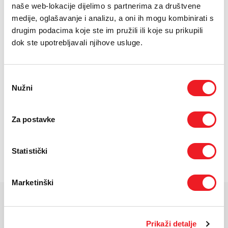
Baterija: 10000 mAh + žično napajanje
E-RAČUN
naše web-lokacije dijelimo s partnerima za društvene
Noćni vid u boji
medije, oglašavanje i analizu, a oni ih mogu kombinirati s
PODRŠKA
drugim podacima koje ste im pružili ili koje su prikupili
dok ste upotrebljavali njihove usluge.
TELEFONSKI IMENIK
24
UREĐAJ NA
RATA
PRVA RATA
OSTALE RATE
XIAOMI Vanjska solarna
51,30
9,90
KM
KM
kamera BW400 Pro
[ NA RATE ILI ODJEDNOM ]
Odabir
Nužni
pristanka
TARIFA
JEDNOKRATNO
MJESEČNO
Drugi uređaj na rate
[ PROMJENITE TARIFU ]
Za postavke
POŠALJITE UPIT
Statistički
/
Gdje mogu kupiti?
Imate pitanja?
Marketinški
KARAKTERISTIKE
Prikaži detalje