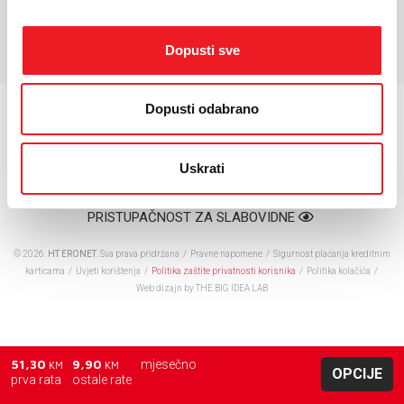
*Za detaljnije karakteristike molimo vas posjetite službenu stranicu
proizvođača uređaja.
Dopusti sve
Dopusti odabrano
Uskrati
PRISTUPAČNOST ZA SLABOVIDNE
© 2026.
HT ERONET
. Sva prava pridržana /
Pravne napomene
/
Sigurnost plaćanja kreditnim
karticama
/
Uvjeti korištenja
/
Politika zaštite privatnosti korisnika
/
Politika kolačića
/
Web dizajn
by THE BIG IDEA LAB
51,30
9,90
mjesečno
KM
KM
OPCIJE
prva rata
ostale rate