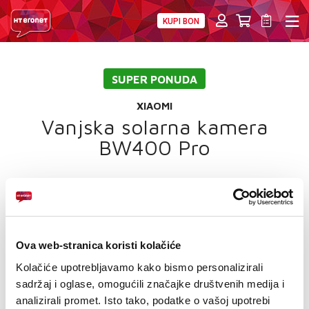
KUPI BON
PRIVATNI
POSLOVNI
DIGITALNA RJEŠENJA
HT ERONET
SUPER PONUDA
4XL
XIAOMI
MOBILNA
Vanjska solarna kamera
BW400 Pro
!HEJ
INTERNET+TV
PRIJENOS BROJA
Ova web-stranica koristi kolačiće
AKCIJE
Kolačiće upotrebljavamo kako bismo personalizirali
MOJ PROFIL
sadržaj i oglase, omogućili značajke društvenih medija i
Rezolucija: 2560 x 1440
analizirali promet. Isto tako, podatke o vašoj upotrebi