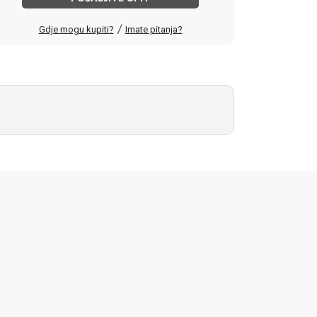
/
Gdje mogu kupiti?
Imate pitanja?