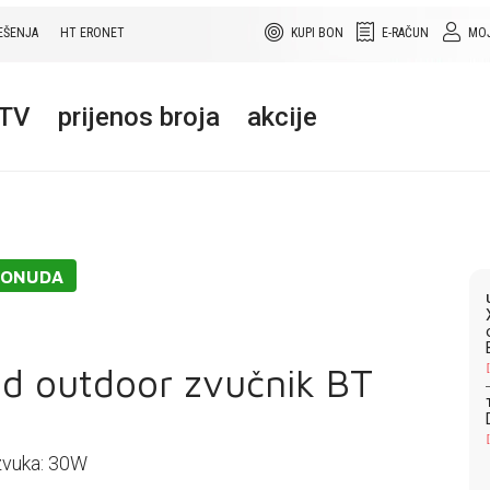
EŠENJA
HT ERONET
KUPI BON
E-RAČUN
MOJ
+TV
prijenos broja
akcije
PONUDA
d outdoor zvučnik BT
zvuka: 30W