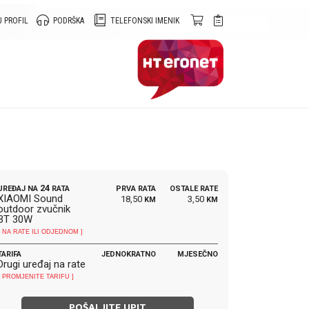
 PROFIL
PODRŠKA
TELEFONSKI IMENIK
24
UREĐAJ NA
RATA
PRVA RATA
OSTALE RATE
XIAOMI Sound
18,50
3,50
KM
KM
outdoor zvučnik
BT 30W
[ NA RATE ILI ODJEDNOM ]
TARIFA
JEDNOKRATNO
MJESEČNO
Drugi uređaj na rate
[ PROMJENITE TARIFU ]
POŠALJITE UPIT