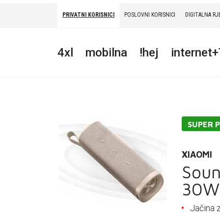
PRIVATNI KORISNICI
POSLOVNI KORISNICI
DIGITALNA RJ
PRIVATNI
POSLOVNI
DIGITALNA RJEŠENJA
HT ERONET
4xl
mobilna
!hej
internet
4XL
MOBILNA
!HEJ
SUPER 
INTERNET+TV
PRIJENOS BROJA
XIAOMI
Soun
AKCIJE
30W
MOJ PROFIL
Jačina 