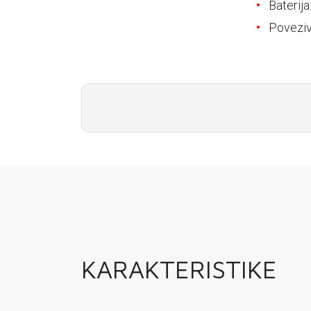
E-RAČUN
Baterij
Poveziv
PODRŠKA
TELEFONSKI IMENIK
KARAKTERISTIKE