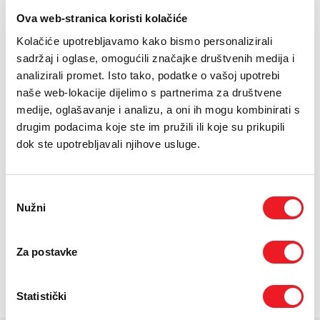
E-RAČUN
Ova web-stranica koristi kolačiće
PODRŠKA
Kolačiće upotrebljavamo kako bismo personalizirali
Zaslon: 27''''
sadržaj i oglase, omogućili značajke društvenih medija i
Rezolucija: 2560*1440
TELEFONSKI IMENIK
analizirali promet. Isto tako, podatke o vašoj upotrebi
Brzina osvježivanja: 100Hz
naše web-lokacije dijelimo s partnerima za društvene
medije, oglašavanje i analizu, a oni ih mogu kombinirati s
drugim podacima koje ste im pružili ili koje su prikupili
24
UREĐAJ NA
RATA
PRVA RATA
OSTALE RATE
XIAOMI Xiaomi Desktop
dok ste upotrebljavali njihove usluge.
59,10
11,30
KM
KM
Monitor 2K A27Qi
[ NA RATE ILI ODJEDNOM ]
TARIFA
JEDNOKRATNO
MJESEČNO
Odabir
Drugi uređaj na rate
Nužni
pristanka
[ PROMJENITE TARIFU ]
POŠALJITE UPIT
Za postavke
/
Gdje mogu kupiti?
Imate pitanja?
Statistički