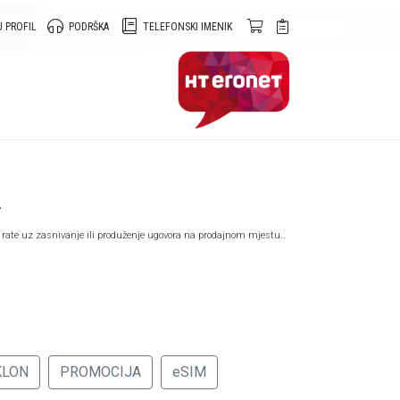
 PROFIL
PODRŠKA
TELEFONSKI IMENIK
A
 rate uz zasnivanje ili produženje ugovora na prodajnom mjestu..
KLON
PROMOCIJA
eSIM