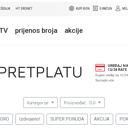
EŠENJA
HT ERONET
KUPI BON
E-RAČUN
MOJ
+TV
prijenos broja
akcije
 PRETPLATU
UREĐAJ N
12/24 RATE
Kupite uređaj na 12/24
Saznajte više
Kategorije
Proizvođač: DJI
KORO
Izdvojeno!
SUPER PONUDA
AKCIJA
PO