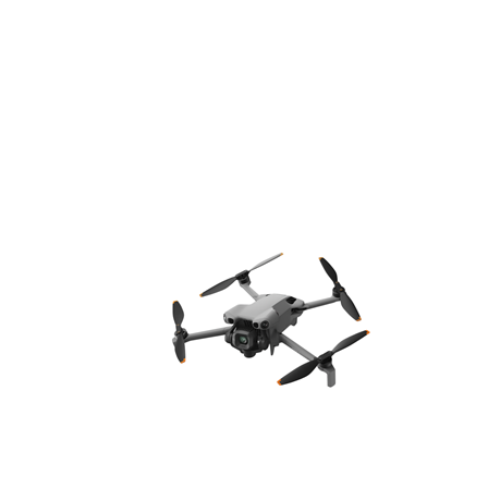
E-RAČUN
PODRŠKA
TELEFONSKI IMENIK