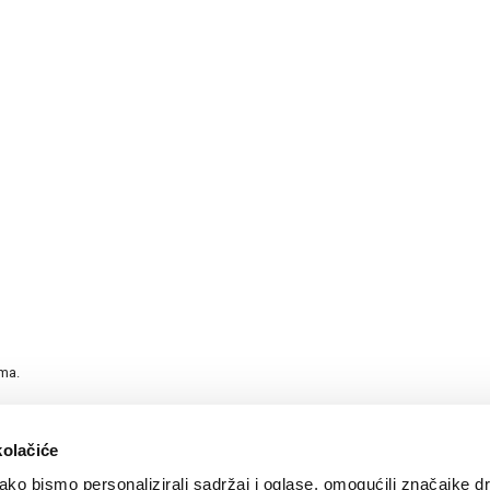
ama.
kolačiće
ko bismo personalizirali sadržaj i oglase, omogućili značajke d