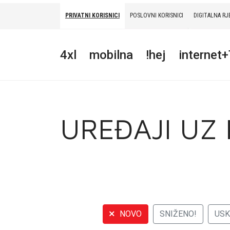
PRIVATNI KORISNICI
POSLOVNI KORISNICI
DIGITALNA RJ
PRIVATNI
POSLOVNI
DIGITALNA RJEŠENJA
HT ERONET
4xl
mobilna
!hej
internet
4XL
MOBILNA
!HEJ
UREĐAJI UZ
INTERNET+TV
PRIJENOS BROJA
AKCIJE
MOJ PROFIL
NOVO
SNIŽENO!
US