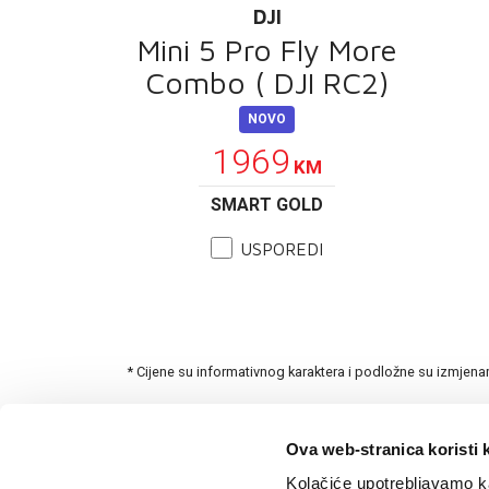
DJI
Mini 5 Pro Fly More
Combo ( DJI RC2)
NOVO
1969
KM
SMART GOLD
USPOREDI
* Cijene su informativnog karaktera i podložne su izmjen
Ova web-stranica koristi 
Kolačiće upotrebljavamo ka