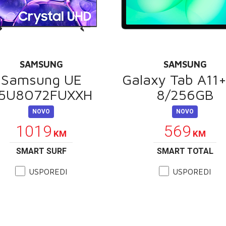
SAMSUNG
SAMSUNG
Samsung UE
Galaxy Tab A11
5U8072FUXXH
8/256GB
NOVO
NOVO
1019
569
KM
KM
SMART SURF
SMART TOTAL
USPOREDI
USPOREDI