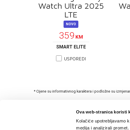
Watch Ultra 2025
Wa
LTE
NOVO
359
KM
SMART ELITE
USPOREDI
* Cijene su informativnog karaktera i podložne su izmjen
Ova web-stranica koristi 
Kolačiće upotrebljavamo ka
medija i analizirali promet