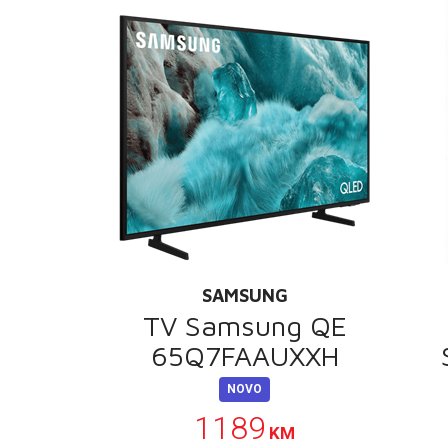
SAMSUNG
TV Samsung QE
65Q7FAAUXXH
NOVO
1189
KM