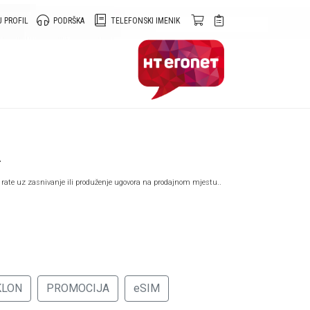
 PROFIL
PODRŠKA
TELEFONSKI IMENIK
A
 rate uz zasnivanje ili produženje ugovora na prodajnom mjestu..
KLON
PROMOCIJA
eSIM