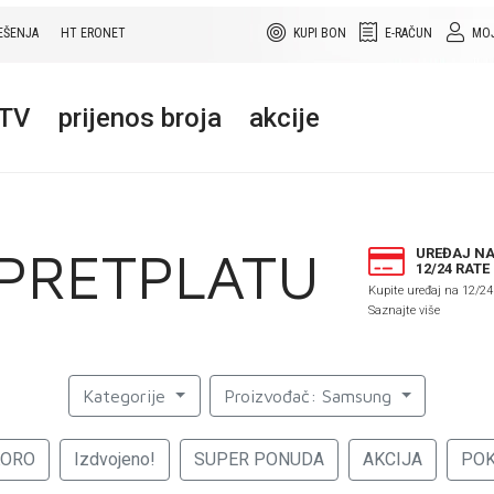
EŠENJA
HT ERONET
KUPI BON
E-RAČUN
MOJ
+TV
prijenos broja
akcije
 PRETPLATU
UREĐAJ N
12/24 RATE
Kupite uređaj na 12/24
Saznajte više
Kategorije
Proizvođač: Samsung
KORO
Izdvojeno!
SUPER PONUDA
AKCIJA
PO