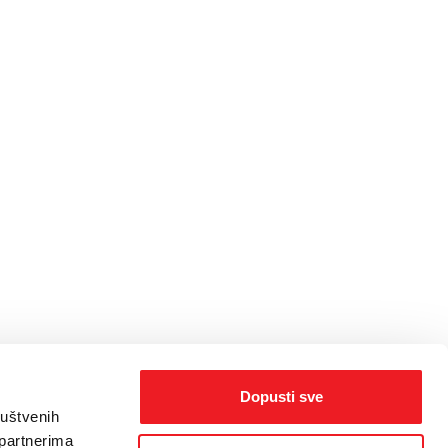
Dopusti sve
ruštvenih
 partnerima