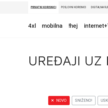
PRIVATNI KORISNICI
POSLOVNI KORISNICI
DIGITALNA RJ
PRIVATNI
POSLOVNI
DIGITALNA RJEŠENJA
HT ERONET
4xl
mobilna
!hej
internet
4XL
MOBILNA
!HEJ
UREĐAJI UZ
INTERNET+TV
PRIJENOS BROJA
AKCIJE
MOJ PROFIL
NOVO
SNIŽENO!
US