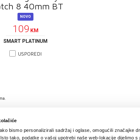
tch 8 40mm BT
NOVO
109
KM
SMART PLATINUM
USPOREDI
ama.
kolačiće
ko bismo personalizirali sadržaj i oglase, omogućili značajke d
. Isto tako, podatke o vašoj upotrebi naše web-lokacije dijelimo s