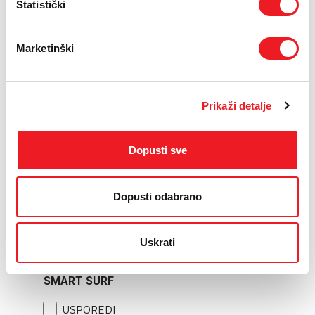
USPOREDI
Statistički
Marketinški
Prikaži detalje
Dopusti sve
XIAOMI
Xiaomi Desktop
Dopusti odabrano
Monitor 2K A27Qi
NOVO
Uskrati
239
KM
SMART SURF
USPOREDI