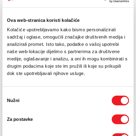
E-RAČUN
PODRŠKA
Ova web-stranica koristi kolačiće
Kolačiće upotrebljavamo kako bismo personalizirali
TELEFONSKI IMENIK
sadržaj i oglase, omogućili značajke društvenih medija i
analizirali promet. Isto tako, podatke o vašoj upotrebi
naše web-lokacije dijelimo s partnerima za društvene
medije, oglašavanje i analizu, a oni ih mogu kombinirati s
drugim podacima koje ste im pružili ili koje su prikupili
XIAOMI
XIAOMI
dok ste upotrebljavali njihove usluge.
Xiaomi Mi Smart Air
Xiaomi Gaming
Fryer 10L Dual Zone
Monitor 2K G34WQi
Curved
Odabir
NOVO
Nužni
pristanka
NOVO
39
KM
569
KM
SMART TOTAL
Za postavke
SMART SURF
USPOREDI