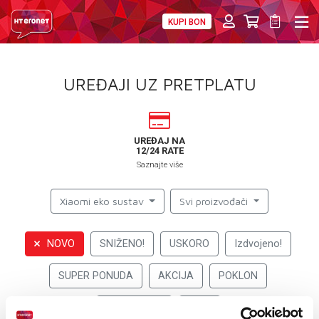
KUPI BON
PRIVATNI
POSLOVNI
DIGITALNA RJEŠENJA
HT ERONET
UREĐAJI UZ PRETPLATU
4XL
MOBILNA
UREĐAJ NA
12/24 RATE
!HEJ
Saznajte više
INTERNET+TV
Xiaomi eko sustav
Svi proizvođači
PRIJENOS BROJA
NOVO
SNIŽENO!
USKORO
Izdvojeno!
AKCIJE
SUPER PONUDA
AKCIJA
POKLON
MOJ PROFIL
PROMOCIJA
eSIM