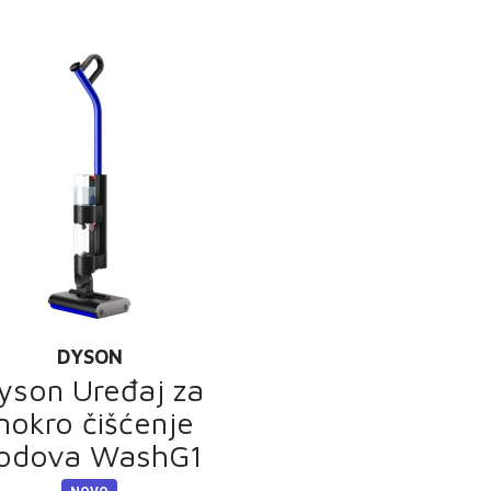
DYSON
yson Uređaj za
okro čišćenje
odova WashG1