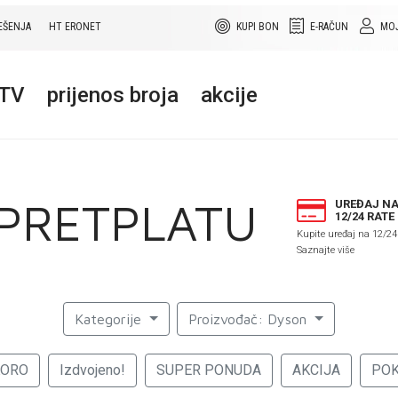
EŠENJA
HT ERONET
KUPI BON
E-RAČUN
MOJ
+TV
prijenos broja
akcije
 PRETPLATU
UREĐAJ N
12/24 RATE
Kupite uređaj na 12/24
Saznajte više
Kategorije
Proizvođač: Dyson
KORO
Izdvojeno!
SUPER PONUDA
AKCIJA
PO