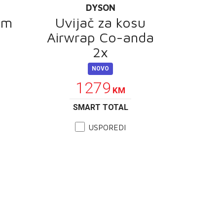
DYSON
im
Uvijač za kosu
Airwrap Co-anda
2x
NOVO
1279
KM
SMART TOTAL
USPOREDI