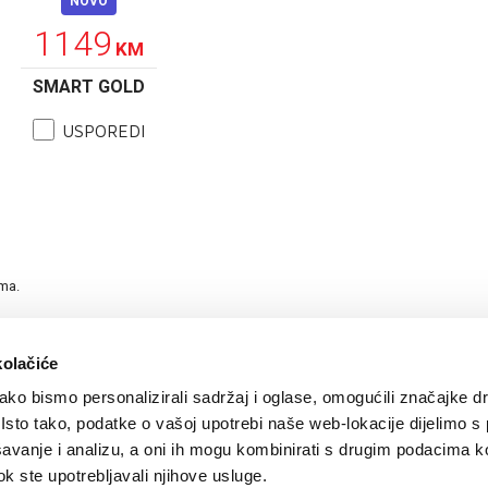
NOVO
1149
KM
SMART GOLD
USPOREDI
ama.
kolačiće
ko bismo personalizirali sadržaj i oglase, omogućili značajke d
. Isto tako, podatke o vašoj upotrebi naše web-lokacije dijelimo s
avanje i analizu, a oni ih mogu kombinirati s drugim podacima k
 dok ste upotrebljavali njihove usluge.