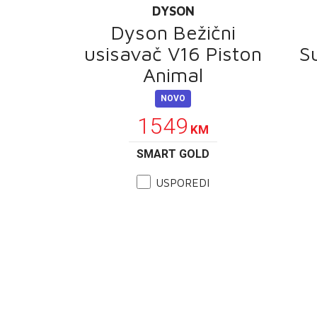
DYSON
Dyson Bežični
usisavač V16 Piston
S
Animal
NOVO
1549
KM
SMART GOLD
USPOREDI