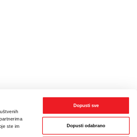
Dopusti sve
ruštvenih
 partnerima
Dopusti odabrano
oje ste im