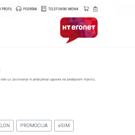
 PROFIL
PODRŠKA
TELEFONSKI IMENIK
A
 rate uz zasnivanje ili produženje ugovora na prodajnom mjestu..
KLON
PROMOCIJA
eSIM