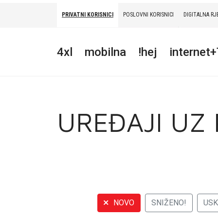
PRIVATNI KORISNICI
POSLOVNI KORISNICI
DIGITALNA RJ
PRIVATNI
POSLOVNI
DIGITALNA RJEŠENJA
HT ERONET
4xl
mobilna
!hej
internet
4XL
MOBILNA
!HEJ
UREĐAJI UZ
INTERNET+TV
PRIJENOS BROJA
AKCIJE
MOJ PROFIL
NOVO
SNIŽENO!
US