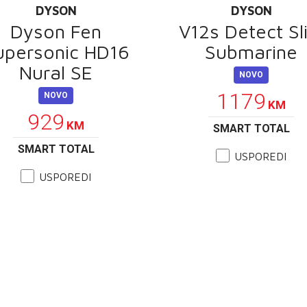
DYSON
DYSON
Dyson Fen
V12s Detect Sl
upersonic HD16
Submarine
Nural SE
NOVO
1179
NOVO
KM
929
KM
SMART TOTAL
SMART TOTAL
USPOREDI
USPOREDI