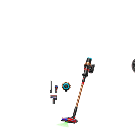
E-RAČUN
PODRŠKA
TELEFONSKI IMENIK