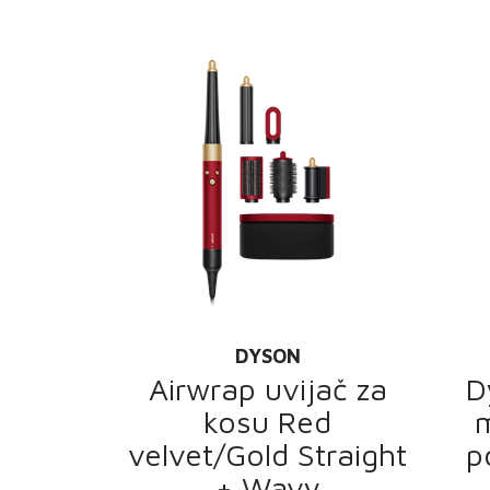
DYSON
Airwrap uvijač za
D
kosu Red
m
velvet/Gold Straight
p
+ Wavy