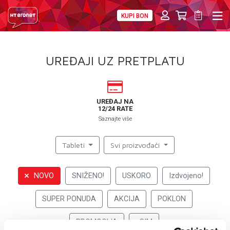
KUPI BON
PRIVATNI
POSLOVNI
DIGITALNA RJEŠENJA
HT ERONET
UREĐAJI UZ PRETPLATU
4XL
MOBILNA
UREĐAJ NA
12/24 RATE
!HEJ
Saznajte više
INTERNET+TV
Tableti
Svi proizvođači
PRIJENOS BROJA
NOVO
SNIŽENO!
USKORO
Izdvojeno!
AKCIJE
SUPER PONUDA
AKCIJA
POKLON
MOJ PROFIL
PROMOCIJA
eSIM