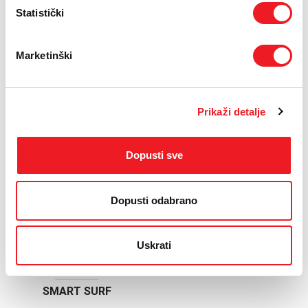
Statistički
Marketinški
Prikaži detalje
Dopusti sve
LENOVO
Lenovo Tab LTE 10.1
LTE (4+128GB) +
Dopusti odabrano
Bumper Case +
Passive Pen
NOVO
Uskrati
459
KM
SMART SURF