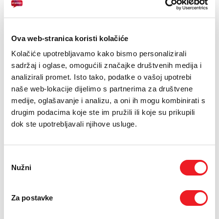
E-RAČUN
PODRŠKA
Ova web-stranica koristi kolačiće
TELEFONSKI IMENIK
Kolačiće upotrebljavamo kako bismo personalizirali
sadržaj i oglase, omogućili značajke društvenih medija i
analizirali promet. Isto tako, podatke o vašoj upotrebi
naše web-lokacije dijelimo s partnerima za društvene
medije, oglašavanje i analizu, a oni ih mogu kombinirati s
drugim podacima koje ste im pružili ili koje su prikupili
SAMSUNG
SAMSUNG
dok ste upotrebljavali njihove usluge.
Galaxy Tab A11+ 5G
Galaxy Tab A11 8.7''
8/256GB
LTE 8/128GB
NOVO
NOVO
Odabir
Nužni
pristanka
569
419
KM
KM
SMART TOTAL
SMART SURF
Za postavke
USPOREDI
USPOREDI