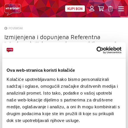
KUPI BON
PRIVATNI
POSLOVNI
DIGITALNA RJEŠENJA
HT ERONET
POVRATAK
Izmijenjena i dopunjena Referentna
O NAMA
interkonekcijska ponuda za mobilnu mrežu
PRESS
(RIP mob)
NATJEČAJI
Ova web-stranica koristi kolačiće
VELEPRODAJA
Kolačiće upotrebljavamo kako bismo personalizirali
sadržaj i oglase, omogućili značajke društvenih medija i
KONTAKTI
analizirali promet. Isto tako, podatke o vašoj upotrebi
naše web-lokacije dijelimo s partnerima za društvene
MOJ PROFIL
medije, oglašavanje i analizu, a oni ih mogu kombinirati s
drugim podacima koje ste im pružili ili koje su prikupili
E-RAČUN
dok ste upotrebljavali njihove usluge.