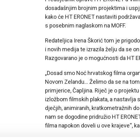
dosadašnjim brojnim projektima i uspj
kako će HT ERONET nastaviti podržava
s posebnim naglaskom na MOFF.
Redateljica Irena Škorić tom je prigod
i novih medija te izrazila želju da se o
Razgovarano je o mogućnosti da HT ERO
„Dosad smo Noć hrvatskog filma organiz
Novom Zelandu… Želimo da se na tom p
primjerice, Čapljina. Riječ je o projekt
izložbom filmskih plakata, a nastavlja
dječjih, animiranih, kratkometražnih do
nam se dogodine pridružio HT ERONET 
filma napokon doveli u ove krajeve“, ka