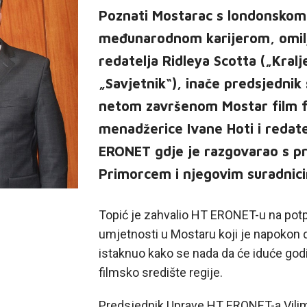
Poznati Mostarac s londonskom
međunarodnom karijerom, omilj
redatelja Ridleya Scotta („Kral
„Savjetnik“), inače predsjednik
netom završenom Mostar film fes
menadžerice Ivane Hoti i redatel
ERONET gdje je razgovarao s p
Primorcem i njegovim suradnic
Topić je zahvalio HT ERONET-u na potp
umjetnosti u Mostaru koji je napokon d
istaknuo kako se nada da će iduće godi
filmsko središte regije.
Predsjednik Uprave HT ERONET-a Vilim