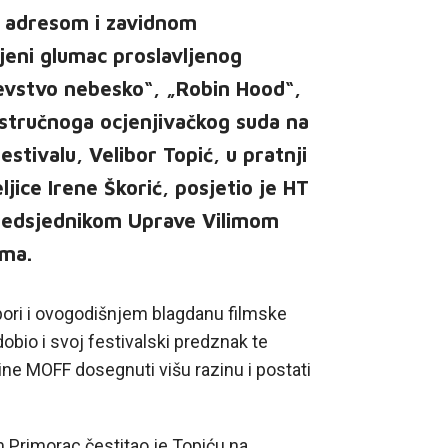
 adresom i zavidnom
eni glumac proslavljenog
jevstvo nebesko“, „Robin Hood“,
 stručnoga ocjenjivačkog suda na
tivalu, Velibor Topić, u pratnji
jice Irene Škorić, posjetio je HT
redsjednikom Uprave Vilimom
ima.
ori i ovogodišnjem blagdanu filmske
obio i svoj festivalski predznak te
ne MOFF dosegnuti višu razinu i postati
 Primorac čestitao je Topiću na