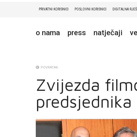
PRIVATNI KORISNICI
POSLOVNI KORISNICI
DIGITALNA RJE
PRIVATNI
POSLOVNI
DIGITALNA RJEŠENJA
HT ERONET
o nama
press
natječaji
ve
O NAMA
PRESS
NATJEČAJI
POVRATAK
Zvijezda film
VELEPRODAJA
predsjednika
KONTAKTI
MOJ PROFIL
E-RAČUN