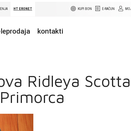
ŠENJA
HT ERONET
KUPI BON
E-RAČUN
MOJ
leprodaja
kontakti
ova Ridleya Scotta
 Primorca