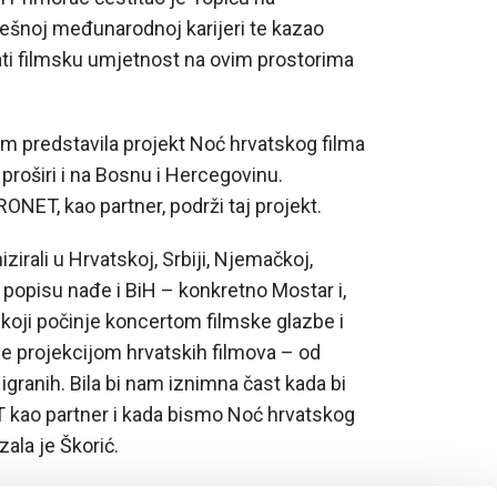
ešnoj međunarodnoj karijeri te kazao
ti filmsku umjetnost na ovim prostorima
om predstavila projekt Noć hrvatskog filma
n proširi i na Bosnu i Hercegovinu.
NET, kao partner, podrži taj projekt.
irali u Hrvatskoj, Srbiji, Njemačkoj,
opisu nađe i BiH – konkretno Mostar i,
u koji počinje koncertom filmske glazbe i
 se projekcijom hrvatskih filmova – od
 igranih. Bila bi nam iznimna čast kada bi
kao partner i kada bismo Noć hrvatskog
zala je Škorić.