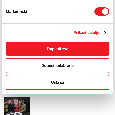
Mostaru s početkom u 20 sati.
Marketinški
Prije toga, u 14 sati, Massimo će se družiti sa svojim
obožavateljima u HT Eronet centru u Mepas Mallu u
Mostaru.
Prikaži detalje
Generalni sponzor bh. turneje je HT Eronet.
Dopusti sve
Dopusti odabrano
Uskrati