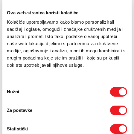
PODRŠKA
23.03.2015.
Ova web-stranica koristi kolačiće
Nakon Tuzle i Sarajeva, Massimo Savić održao je sinoć svoj
TELEFONSKI IMENIK
koncert i u Zenici u Bosanskom narodnom pozorištu.
Kolačiće upotrebljavamo kako bismo personalizirali
sadržaj i oglase, omogućili značajke društvenih medija i
U gotovo klupskoj atmosferi Massimo je Zeničanima
analizirali promet. Isto tako, podatke o vašoj upotrebi
predstavio nekoliko pjesama s novog albuma „1 dan
naše web-lokacije dijelimo s partnerima za društvene
ljubavi“, ali nisu izostali ni drugi poznati hitovi.
medije, oglašavanje i analizu, a oni ih mogu kombinirati s
drugim podacima koje ste im pružili ili koje su prikupili
Zeničani su istinski uživali u glazbi, tekstu, energičnom
dok ste upotrebljavali njihove usluge.
nastupu i odličnom muziciranju, a činjenica da Massimo tri
godine za redom puni Pozorište govori koliko je ovaj
umjetnik drag gost u ovom gradu.
Odabir
Nužni
pristanka
Nakon koncerta svi koji su željeli imali su priliku
fotografirati se s Massimom i dobiti potpisanu autogram
kartu.
Za postavke
Danas je dan pauze, a turneja se nastavlja sutra
Statistički
koncertom u Hrvatskom domu herceg Stjepan Kosača u