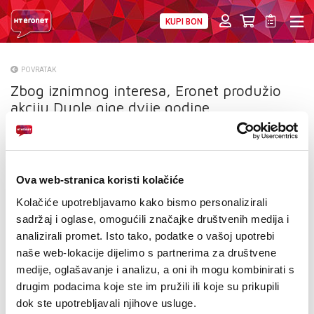
KUPI BON
PRIVATNI
POSLOVNI
DIGITALNA RJEŠENJA
HT ERONET
POVRATAK
Zbog iznimnog interesa, Eronet produžio
O NAMA
akciju Duple gige dvije godine
PRESS
NATJEČAJI
Ova web-stranica koristi kolačiće
VELEPRODAJA
Kolačiće upotrebljavamo kako bismo personalizirali
KONTAKTI
sadržaj i oglase, omogućili značajke društvenih medija i
analizirali promet. Isto tako, podatke o vašoj upotrebi
MOJ PROFIL
naše web-lokacije dijelimo s partnerima za društvene
medije, oglašavanje i analizu, a oni ih mogu kombinirati s
E-RAČUN
drugim podacima koje ste im pružili ili koje su prikupili
dok ste upotrebljavali njihove usluge.