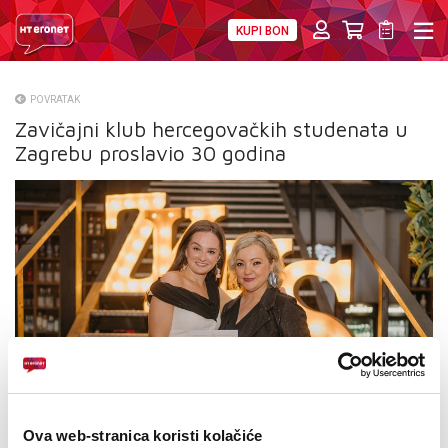
KUPI BON
PRIVATNI
POSLOVNI
DIGITALNA RJEŠENJA
HT ERONET
POVRATAK
Zavičajni klub hercegovačkih studenata u
O NAMA
Zagrebu proslavio 30 godina
PRESS
NATJEČAJI
VELEPRODAJA
KONTAKTI
MOJ PROFIL
E-RAČUN
Ova web-stranica koristi kolačiće