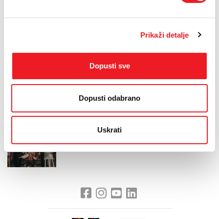
klubu hercegovačkih studenata na organizaciji i vjerujem da će iz
Zagreba do nas i dalje dolaziti samo najljepše priče o
hercegovačkim studentima. A HT Eronet uvijek će biti tu da podrži
vaš rad i vaša nastojanja", kazala je Brkić-Milinković.
Prikaži detalje
Inače, klub je osnovan 6. svibnja 1995. godine, u ratnim
okolnostima, kao odgovor mladih Hercegovaca na potrebu za
povezivanjem, njegovanjem kulturne baštine i poticanjem
Dopusti sve
suradnje među studentima u Zagrebu.
Dopusti odabrano
Uskrati