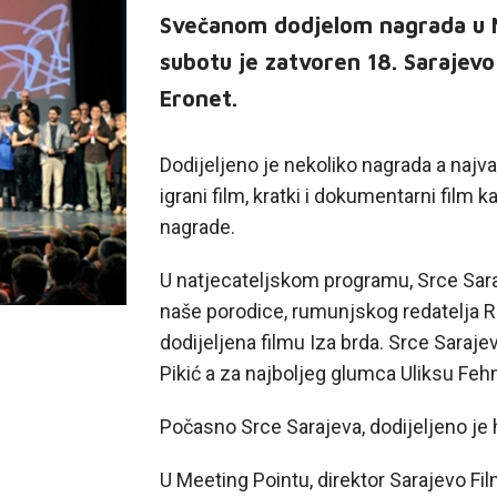
Svečanom dodjelom nagrada u N
subotu je zatvoren 18. Sarajevo
Eronet.
Dodijeljeno je nekoliko nagrada a najv
igrani film, kratki i dokumentarni film 
nagrade.
U natjecateljskom programu, Srce Saraje
naše porodice, rumunjskog redatelja Ra
dodijeljena filmu Iza brda. Srce Sarajev
Pikić a za najboljeg glumca Uliksu Feh
Počasno Srce Sarajeva, dodijeljeno je
U Meeting Pointu, direktor Sarajevo Fil