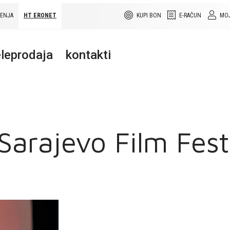
ŠENJA
HT ERONET
KUPI BON
E-RAČUN
MOJ
leprodaja
kontakti
Sarajevo Film Fes