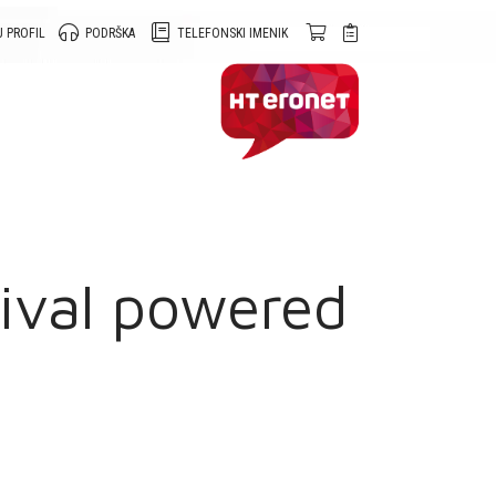
 PROFIL
PODRŠKA
TELEFONSKI IMENIK
tival powered