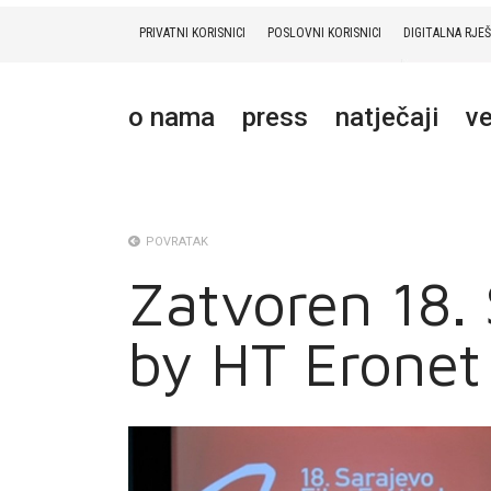
PRIVATNI KORISNICI
POSLOVNI KORISNICI
DIGITALNA RJE
PRIVATNI
POSLOVNI
DIGITALNA RJEŠENJA
HT ERONET
o nama
press
natječaji
ve
O NAMA
PRESS
NATJEČAJI
POVRATAK
Zatvoren 18. 
VELEPRODAJA
by HT Eronet
KONTAKTI
MOJ PROFIL
E-RAČUN