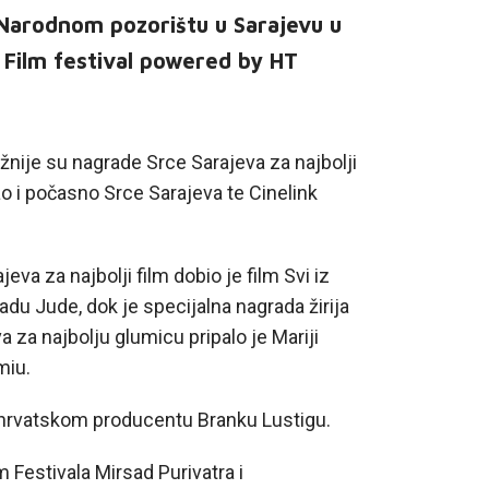
arodnom pozorištu u Sarajevu u
 Film festival powered by HT
ažnije su nagrade Srce Sarajeva za najbolji
kao i počasno Srce Sarajeva te Cinelink
va za najbolji film dobio je film Svi iz
du Jude, dok je specijalna nagrada žirija
a za najbolju glumicu pripalo je Mariji
miu.
 hrvatskom producentu Branku Lustigu.
m Festivala Mirsad Purivatra i