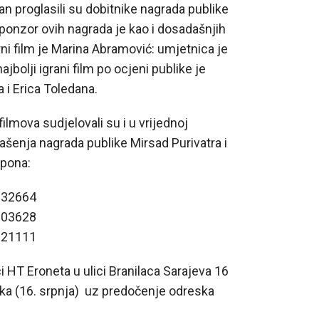
n proglasili su dobitnike nagrada publike
 Sponzor ovih nagrada je kao i dosadašnjih
i film je Marina Abramović: umjetnica je
jbolji igrani film po ocjeni publike je
a i Erica Toledana.
filmova sudjelovali su i u vrijednoj
ašenja nagrada publike Mirsad Purivatra i
upona:
 032664
 003628
 021111
 HT Eroneta u ulici Branilaca Sarajeva 16
ka (16. srpnja) uz predočenje odreska