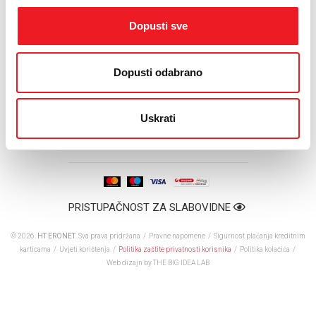
Vivax IMAGO LED TV-a 32S50X, Alcatel Tab7 Dual Core
ili Vivax tableta TPC-7126.
Dopusti sve
Promotivna ponuda uređaja traje do 30.6.2014.
Dopusti odabrano
Više o ponudi
Uskrati
PRISTUPAČNOST ZA SLABOVIDNE
© 2026.
HT ERONET
. Sva prava pridržana /
Pravne napomene
/
Sigurnost plaćanja kreditnim
karticama
/
Uvjeti korištenja
/
Politika zaštite privatnosti korisnika
/
Politika kolačića
/
Web dizajn
by THE BIG IDEA LAB