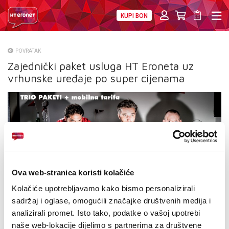
KUPI BON
PRIVATNI
POSLOVNI
DIGITALNA RJEŠENJA
HT ERONET
POVRATAK
Zajednički paket usluga HT Eroneta uz
O NAMA
vrhunske uređaje po super cijenama
PRESS
NATJEČAJI
VELEPRODAJA
KONTAKTI
Ova web-stranica koristi kolačiće
MOJ PROFIL
Kolačiće upotrebljavamo kako bismo personalizirali
sadržaj i oglase, omogućili značajke društvenih medija i
E-RAČUN
analizirali promet. Isto tako, podatke o vašoj upotrebi
naše web-lokacije dijelimo s partnerima za društvene