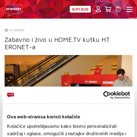
KUPI BON
PRIVATNI
POSLOVNI
DIGITALNA RJEŠENJA
HT ERONET
POVRATAK
Zabavno i živo u HOME.TV kutku HT
O NAMA
ERONET-a
PRESS
NATJEČAJI
VELEPRODAJA
KONTAKTI
MOJ PROFIL
Ova web-stranica koristi kolačiće
E-RAČUN
Kolačiće upotrebljavamo kako bismo personalizirali
sadržaj i oglase, omogućili značajke društvenih medija i