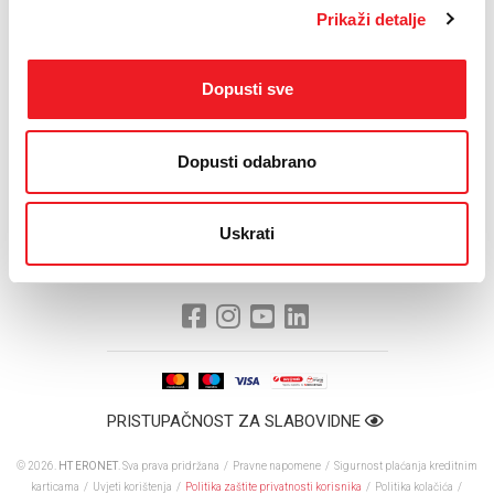
Prikaži detalje
Dopusti sve
Dopusti odabrano
Uskrati
PRISTUPAČNOST ZA SLABOVIDNE
© 2026.
HT ERONET
. Sva prava pridržana /
Pravne napomene
/
Sigurnost plaćanja kreditnim
karticama
/
Uvjeti korištenja
/
Politika zaštite privatnosti korisnika
/
Politika kolačića
/