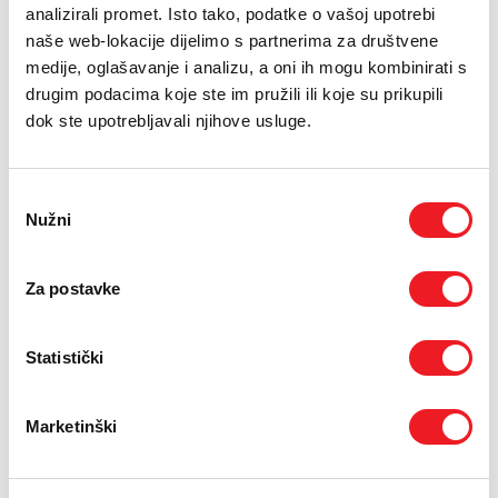
PODRŠKA
analizirali promet. Isto tako, podatke o vašoj upotrebi
29.01.2018.
naše web-lokacije dijelimo s partnerima za društvene
TELEFONSKI IMENIK
medije, oglašavanje i analizu, a oni ih mogu kombinirati s
Protekloga vikenda bilo je vrlo živo u HOME.TV kutku HT
drugim podacima koje ste im pružili ili koje su prikupili
ERONET-a u Mepas Mallu. Posjetitelji su se mogli upoznati
dok ste upotrebljavali njihove usluge.
s aktualnom HOME.TV ponudom, a najsretniji su doma
otišli s darovima.
U dnevnome boravku HOME.TV-a posjetitelji su se mogli
Odabir
Nužni
zabaviti, zaigrati s nama i osvojiti prigodne darove.
pristanka
Na zabavan i edukativan način moglo se saznati nešto
Za postavke
više o ponudi programa za djecu i mlade kao i sportskim
programima koji se nalaze u ponudi HOME.TV-a, kao i
Teen snimalici.
Statistički
Iz HT ERONET-a najavljuju još sličnih promocija i druženja
Marketinški
u razdoblju koje slijedi.