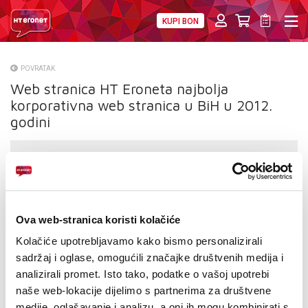
KUPI BON
PRIVATNI
POSLOVNI
DIGITALNA RJEŠENJA
HT ERONET
POVRATAK
Web stranica HT Eroneta najbolja
O NAMA
korporativna web stranica u BiH u 2012.
PRESS
godini
NATJEČAJI
VELEPRODAJA
KONTAKTI
Ova web-stranica koristi kolačiće
Kolačiće upotrebljavamo kako bismo personalizirali
MOJ PROFIL
sadržaj i oglase, omogućili značajke društvenih medija i
analizirali promet. Isto tako, podatke o vašoj upotrebi
E-RAČUN
naše web-lokacije dijelimo s partnerima za društvene
medije, oglašavanje i analizu, a oni ih mogu kombinirati s