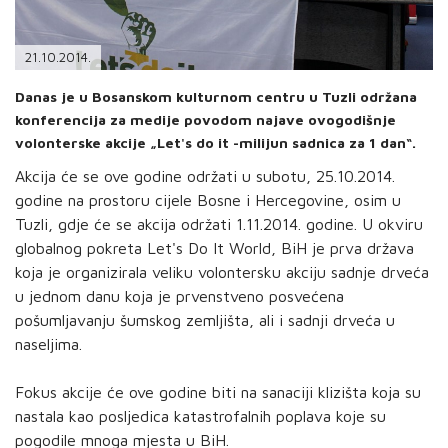
PODRŠKA
TELEFONSKI IMENIK
21.10.2014.
Danas je u Bosanskom kulturnom centru u Tuzli održana
konferencija za medije povodom najave ovogodišnje
volonterske akcije „Let's do it -milijun sadnica za 1 dan“.
Akcija će se ove godine održati u subotu, 25.10.2014.
godine na prostoru cijele Bosne i Hercegovine, osim u
Tuzli, gdje će se akcija održati 1.11.2014. godine. U okviru
globalnog pokreta Let's Do It World, BiH je prva država
koja je organizirala veliku volontersku akciju sadnje drveća
u jednom danu koja je prvenstveno posvećena
pošumljavanju šumskog zemljišta, ali i sadnji drveća u
naseljima.
Fokus akcije će ove godine biti na sanaciji klizišta koja su
nastala kao posljedica katastrofalnih poplava koje su
pogodile mnoga mjesta u BiH.