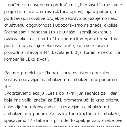
zasađene na navedenim područjima. „Eko život“ kroz svoje
projekte ulaže u infrastrukturu upravljanja otpadom, a
podržavajući ovakve projekte zapravo pokazujemo našu
društvenu odgovornost i upozoravamo na značaj okoliša.
Sretna sam i ponosna što se u našoj zemlji pokrenula
ovakva akcija ali i na to što smo mi kao operater sustava
postali dio značajne ekološke priče, koja se zapravo
provodi u čitavoj BiH.“, kazala je Lidija Tomić, direktorica
kompanije „Eko život“.
Partner projekta je Ekopak - prvi ovlašteni operater
sustava upravljanja ambalažom i ambalažnim otpadom u
BiH.
„Podržavamo akciju „Let's do it-milijun sadnica za 1 dan“
koja ima veliki značaj za BiH, promatrajući je kroz prizmu
naše ključne odgovornosti - upravljanja ambalažom i
ambalažnim otpadom. Za svaku tonu kartonske ambalaže,
spašavamo 17 stabala iz prirode. Ekopak je za potrebe ove
akcije osigurao nabavku materijala za ograđivanje parcela