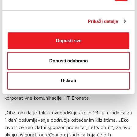
osnovnim i srednjim školama. Time potvrđujemo da ništa
ne prepuštamo slučaju“, izjavio je Amar Kavgić,
koordinator „Let's do it“ tima u Tuzli.
Prikaži detalje
„Generalni smo sponzor projekta „Let's do it“ od samog
Dopusti sve
početka. Drago nam je da smo važnost projekta prepoznali
na vrijeme i omogućili da naš okoliš bude čišći, zdraviji i
Dopusti odabrano
ljepši. Sa svakim očišćenim komadićem zemlje i svakom
novom zasađenom sadnicom, raste naš ponos što što
čvrsto stojimo uz jednu od najpozitivnijih ekoloških
Uskrati
priča u BiH, a time na najbolji način doprinosimo našoj
društvenoj zajednici.“, kazala je Lavinija Tadić iz Odjela za
korporativne komunikacije HT Eroneta.
„Obzirom da je fokus ovogodišnje akcije 'Milijun sadnica za
1 dan' pošumljavanje područja oštećenim klizištima, „Eko
život“ će kao zlatni sponzor projekta „Let's do it“, za ovu
akciju osigurati određeni broj sadnica koja će biti