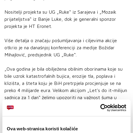
Nositelji projekta su UG „Ruke“ iz Sarajeva i „Mozaik
prijateljstva“ iz Banje Luke, dok je generalni sponzor
projekta je HT Eronet.
Više detalja o značaju pošumljavanja i ciljevima akcije
otkrio je na današnjoj konferenciji za medije Božidar
Mihajlović, predsjednik UG „Ruke“.
„Ova godina je bila obilježena obilnim oborinama koje su
bile uzrok katastrofalnih bujica, erozije tla, poplava i
klizišta, a šteta koju je BiH pretrpjela procjenjuje se na
preko 4 milijarde eura. Velikom akcijom „Let's do it-milijun
sadnica za 1 dan“ želimo upozoriti na važnost šuma u
zaštiti od ovih nepogoda. Drveće svojim korijenim
sistemom vezuje zemljište i sprečava eroziju tla,
apsorbira vodu i usporava njezin pad niz obronke. Pored
ovog šume imaju i druge korisne funkcije kao što su
Ova web-stranica koristi kolačiće
pročišćavanje zraka, proizvodnja kisika, apsorbiranje ugljen