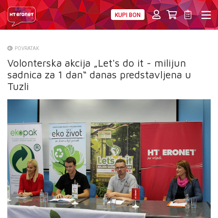
KUPI BON
PRIVATNI
POSLOVNI
DIGITALNA RJEŠENJA
HT ERONET
POVRATAK
Volonterska akcija „Let's do it - milijun
O NAMA
sadnica za 1 dan“ danas predstavljena u
PRESS
Tuzli
NATJEČAJI
VELEPRODAJA
KONTAKTI
MOJ PROFIL
E-RAČUN