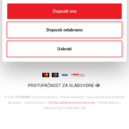
Internet potrošnji, jer tarife u samom startu dolaze s uključenih 5 ili
12 GB interneta.
Dopusti sve
Digitalna transformacija se očituje i u sve većem prelasku „običnih“ SD
TV kanala u HD kvalitetu. Korisnicima HOME.TV usluge, HD kanali su
od sada uključeni bez dodatne naknade.
Dopusti odabrano
Uz to, svi novi i postojeći korisnici HOME.TV-a mogu čak tri mjeseca
besplatno uživati u HBO Premium paketu, na vlastiti zahtjev.
Uskrati
PRISTUPAČNOST ZA SLABOVIDNE
© 2026.
HT ERONET
. Sva prava pridržana /
Pravne napomene
/
Sigurnost plaćanja kreditnim
karticama
/
Uvjeti korištenja
/
Politika zaštite privatnosti korisnika
/
Politika kolačića
/
Web dizajn
by THE BIG IDEA LAB