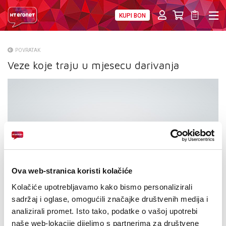
KUPI BON
PRIVATNI
POSLOVNI
DIGITALNA RJEŠENJA
HT ERONET
POVRATAK
Veze koje traju u mjesecu darivanja
O NAMA
PRESS
NATJEČAJI
VELEPRODAJA
KONTAKTI
Ova web-stranica koristi kolačiće
MOJ PROFIL
Kolačiće upotrebljavamo kako bismo personalizirali
sadržaj i oglase, omogućili značajke društvenih medija i
E-RAČUN
analizirali promet. Isto tako, podatke o vašoj upotrebi
naše web-lokacije dijelimo s partnerima za društvene