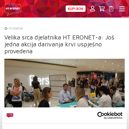
KUPI BON
PRIVATNI
POSLOVNI
DIGITALNA RJEŠENJA
HT ERONET
POVRATAK
Velika srca djelatnika HT ERONET-a: Još
O NAMA
jedna akcija darivanja krvi uspješno
PRESS
provedena
NATJEČAJI
VELEPRODAJA
KONTAKTI
MOJ PROFIL
E-RAČUN