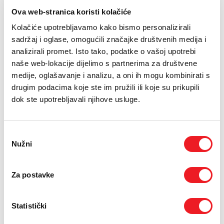
PODRŠKA
Ova web-stranica koristi kolačiće
TELEFONSKI IMENIK
Kolačiće upotrebljavamo kako bismo personalizirali
26.09.2019.
sadržaj i oglase, omogućili značajke društvenih medija i
Kao i mnogo puta dosad, djelatnici HT ERONET-a još
analizirali promet. Isto tako, podatke o vašoj upotrebi
jednom su iskazali svoju svjesnost i plemenitost u akciji
naše web-lokacije dijelimo s partnerima za društvene
darivanja krvi koja je, u suradnji s Transfuzijskim centrom
medije, oglašavanje i analizu, a oni ih mogu kombinirati s
SKB-a Mostar, održana u Mepas Mallu.
drugim podacima koje ste im pružili ili koje su prikupili
Među njima su i oni koje posebno krasi velikodušnost i ustrajnost
dok ste upotrebljavali njihove usluge.
te se svaki put redovito odazovu ovome humanom činu.
Jadranka Kikaš iz Odjela za planiranje i razvoj kabelskih mreža,
jedna je od takvih:
Odabir
“Krv sam darovala više od dvadeset puta isključivo iz humanih
Nužni
pristanka
razloga. Imam nultu krvnu grupu koja je uvijek potrebna… Kad
mogu, kad sam zdrava, drago mi je da mogu nekome pomoći…
Evo, ako su i drugi zdravi i nemaju zdravstvenih prepreka,
Za postavke
preporučila bih da dođu i daruju krv. Odvojite malo vremena, a
učinite dobro djelo.”
Statistički
„Darivanje krvi, s obzirom na činjenicu da krv može proizvoditi