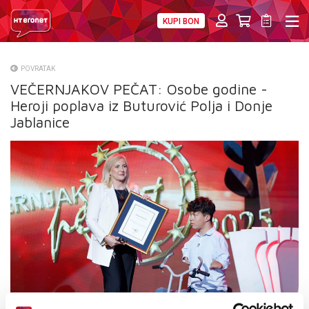
KUPI BON
PRIVATNI
POSLOVNI
DIGITALNA RJEŠENJA
HT ERONET
POVRATAK
VEČERNJAKOV PEČAT: Osobe godine -
O NAMA
Heroji poplava iz Buturović Polja i Donje
PRESS
Jablanice
NATJEČAJI
VELEPRODAJA
KONTAKTI
MOJ PROFIL
E-RAČUN