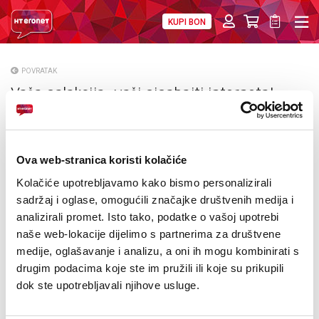
KUPI BON
PRIVATNI
POSLOVNI
DIGITALNA RJEŠENJA
HT ERONET
POVRATAK
Vaša galaksija, vaši gigabajti interneta!
O NAMA
PRESS
NATJEČAJI
Ova web-stranica koristi kolačiće
Kolačiće upotrebljavamo kako bismo personalizirali
VELEPRODAJA
sadržaj i oglase, omogućili značajke društvenih medija i
analizirali promet. Isto tako, podatke o vašoj upotrebi
KONTAKTI
naše web-lokacije dijelimo s partnerima za društvene
medije, oglašavanje i analizu, a oni ih mogu kombinirati s
MOJ PROFIL
drugim podacima koje ste im pružili ili koje su prikupili
dok ste upotrebljavali njihove usluge.
E-RAČUN