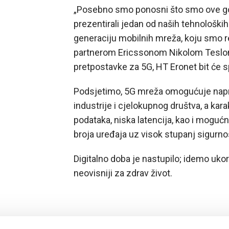
„Posebno smo ponosni što smo ove g
prezentirali jedan od naših tehnološki
generaciju mobilnih mreža, koju smo r
partnerom Ericssonom Nikolom Teslom.
pretpostavke za 5G, HT Eronet bit će s
Podsjetimo, 5G mreža omogućuje napr
industrije i cjelokupnog društva, a kara
podataka, niska latencija, kao i mogućn
broja uređaja uz visok stupanj sigurnos
Digitalno doba je nastupilo; idemo ukor
neovisniji za zdrav život.