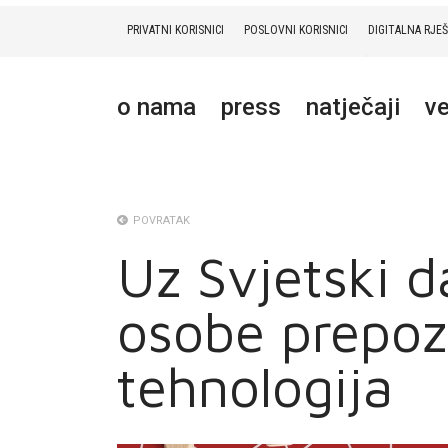
PRIVATNI KORISNICI
POSLOVNI KORISNICI
DIGITALNA RJE
PRIVATNI
POSLOVNI
DIGITALNA RJEŠENJA
HT ERONET
o nama
press
natječaji
ve
O NAMA
PRESS
NATJEČAJI
POVRATAK
Uz Svjetski d
VELEPRODAJA
osobe prepozn
KONTAKTI
MOJ PROFIL
tehnologija
E-RAČUN