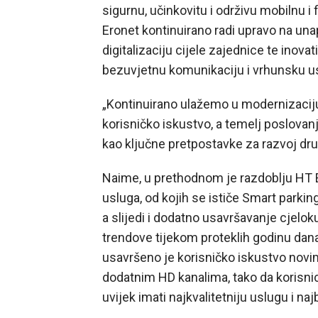
sigurnu, učinkovitu i održivu mobilnu i
Eronet kontinuirano radi upravo na una
digitalizaciju cijele zajednice te ino
bezuvjetnu komunikaciju i vrhunsku u
„Kontinuirano ulažemo u modernizaciju 
korisničko iskustvo, a temelj poslovanja
kao ključne pretpostavke za razvoj druš
Naime, u prethodnom je razdoblju HT
usluga, od kojih se ističe Smart parkin
a slijedi i dodatno usavršavanje cjelok
trendove tijekom proteklih godinu da
usavršeno je korisničko iskustvo novi
dodatnim HD kanalima, tako da korisnic
uvijek imati najkvalitetniju uslugu i n