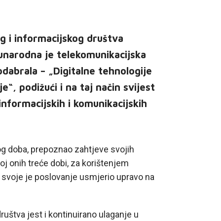
g i informacijskog društva
đunarodna je telekomunikacijska
odabrala – „Digitalne tehnologije
e“, podižući i na taj način svijest
informacijskih i komunikacijskih
nog doba, prepoznao zahtjeve svojih
oj onih treće dobi, za korištenjem
i svoje je poslovanje usmjerio upravo na
ruštva jest i kontinuirano ulaganje u