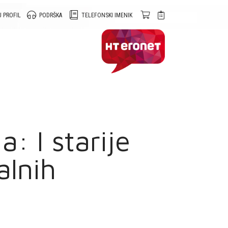
 PROFIL
PODRŠKA
TELEFONSKI IMENIK
: I starije
alnih