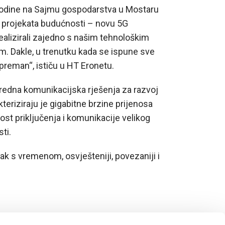
odine na Sajmu gospodarstva u Mostaru
h projekata budućnosti – novu 5G
ealizirali zajedno s našim tehnološkim
 Dakle, u trenutku kada se ispune sve
preman“, ističu u HT Eronetu.
edna komunikacijska rješenja za razvoj
kteriziraju je gigabitne brzine prijenosa
ost priključenja i komunikacije velikog
ti.
ak s vremenom, osvješteniji, povezaniji i