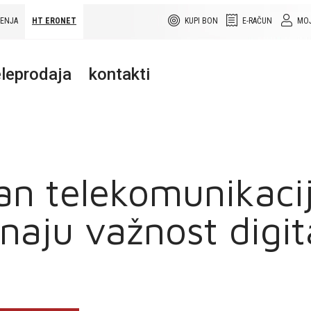
ŠENJA
HT ERONET
KUPI BON
E-RAČUN
MOJ
leprodaja
kontakti
an telekomunikacija
aju važnost digit