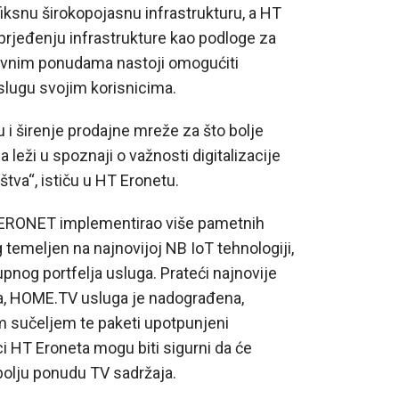
 fiksnu širokopojasnu infrastrukturu, a HT
prjeđenju infrastrukture kao podloge za
vativnim ponudama nastoji omogućiti
slugu svojim korisnicima.
i širenje prodajne mreže za što bolje
 leži u spoznaji o važnosti digitalizacije
tva“, ističu u HT Eronetu.
 ERONET implementirao više pametnih
g temeljen na najnovijoj NB IoT tehnologiji,
upnog portfelja usluga. Prateći najnovije
na, HOME.TV usluga je nadograđena,
m sučeljem te paketi upotpunjeni
i HT Eroneta mogu biti sigurni da će
ajbolju ponudu TV sadržaja.