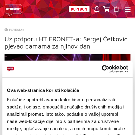
KUPI BON
PRIVATNI
POSLOVNI
DIGITALNA RJEŠENJA
HT ERONET
POVRATAK
Uz potporu HT ERONET-a: Sergej Ćetković
O NAMA
pjevao damama za njihov dan
PRESS
NATJEČAJI
VELEPRODAJA
Ova web-stranica koristi kolačiće
KONTAKTI
Kolačiće upotrebljavamo kako bismo personalizirali
sadržaj i oglase, omogućili značajke društvenih medija i
MOJ PROFIL
analizirali promet. Isto tako, podatke o vašoj upotrebi
naše web-lokacije dijelimo s partnerima za društvene
E-RAČUN
medije, oglašavanje i analizu, a oni ih mogu kombinirati s