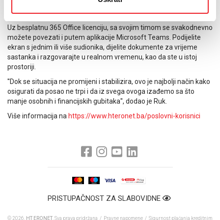
raspolaganju u svakom trenutku na bilo kojem uređaju (do pet
uređaja), uz automatsko ažuriranje.
Uz besplatnu 365 Office licenciju, sa svojim timom se svakodnevno
možete povezati i putem aplikacije Microsoft Teams. Podijelite
ekran s jednim ili više sudionika, dijelite dokumente za vrijeme
sastanka i razgovarajte u realnom vremenu, kao da ste u istoj
prostoriji.
''Dok se situacija ne promijeni i stabilizira, ovo je najbolji način kako
osigurati da posao ne trpi i da iz svega ovoga izađemo sa što
manje osobnih i financijskih gubitaka'', dodao je Ruk.
Više informacija na
https://www.hteronet.ba/poslovni-korisnici
PRISTUPAČNOST ZA SLABOVIDNE
© 2026.
HT ERONET
. Sva prava pridržana /
Pravne napomene
/
Sigurnost plaćanja kreditnim