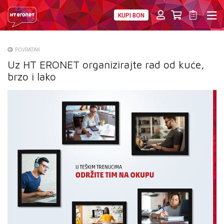
KUPI BON
PRIVATNI
POSLOVNI
DIGITALNA RJEŠENJA
HT ERONET
POVRATAK
Uz HT ERONET organizirajte rad od kuće,
O NAMA
brzo i lako
PRESS
NATJEČAJI
VELEPRODAJA
KONTAKTI
MOJ PROFIL
E-RAČUN