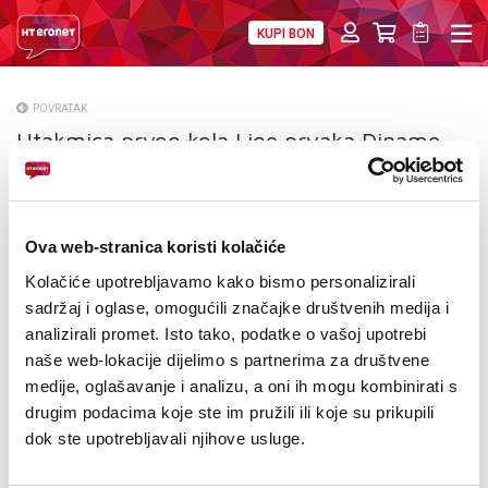
KUPI BON
PRIVATNI
POSLOVNI
DIGITALNA RJEŠENJA
HT ERONET
POVRATAK
Utakmica prvog kola Lige prvaka Dinamo –
O NAMA
Porto samo u programu HOME.TV-a
PRESS
NATJEČAJI
Ova web-stranica koristi kolačiće
Kolačiće upotrebljavamo kako bismo personalizirali
VELEPRODAJA
sadržaj i oglase, omogućili značajke društvenih medija i
analizirali promet. Isto tako, podatke o vašoj upotrebi
KONTAKTI
naše web-lokacije dijelimo s partnerima za društvene
medije, oglašavanje i analizu, a oni ih mogu kombinirati s
MOJ PROFIL
drugim podacima koje ste im pružili ili koje su prikupili
dok ste upotrebljavali njihove usluge.
E-RAČUN