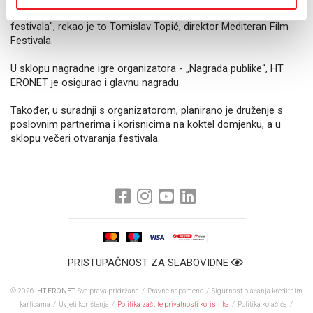
platformi, ali i na svim produkcijskim razinama ovogodišnjeg
festivala", rekao je to Tomislav Topić, direktor Mediteran Film
Festivala.
U sklopu nagradne igre organizatora - „Nagrada publike“, HT
ERONET je osigurao i glavnu nagradu.
Također, u suradnji s organizatorom, planirano je druženje s
poslovnim partnerima i korisnicima na koktel domjenku, a u
sklopu večeri otvaranja festivala.
PRISTUPAČNOST ZA SLABOVIDNE
© 2026.
HT ERONET
. Sva prava pridržana /
Pravne napomene
/
Sigurnost plaćanja kreditnim
karticama
/
Uvjeti korištenja
/
Politika zaštite privatnosti korisnika
/
Politika kolačića
/