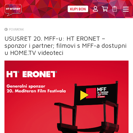
KUPI BON
PRIVATNI
POSLOVNI
DIGITALNA RJEŠENJA
HT ERONET
POVRATAK
USUSRET 20. MFF-u: HT ERONET –
O NAMA
sponzor i partner; filmovi s MFF-a dostupni
PRESS
u HOME.TV videoteci
NATJEČAJI
VELEPRODAJA
KONTAKTI
MOJ PROFIL
E-RAČUN