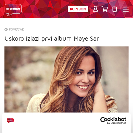
KUPI BON
PRIVATNI
POSLOVNI
DIGITALNA RJEŠENJA
HT ERONET
POVRATAK
Uskoro izlazi prvi album Maye Sar
O NAMA
PRESS
NATJEČAJI
VELEPRODAJA
KONTAKTI
MOJ PROFIL
E-RAČUN