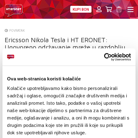
KUPI BON
PRIVATNI
POSLOVNI
DIGITALNA RJEŠENJA
HT ERONET
POVRATAK
Ericsson Nikola Tesla i HT ERONET:
O NAMA
Ugovoreno održavanje mreže u razdoblju
PRESS
od dvije godine
NATJEČAJI
Ova web-stranica koristi kolačiće
VELEPRODAJA
Kolačiće upotrebljavamo kako bismo personalizirali
sadržaj i oglase, omogućili značajke društvenih medija i
KONTAKTI
analizirali promet. Isto tako, podatke o vašoj upotrebi
naše web-lokacije dijelimo s partnerima za društvene
MOJ PROFIL
medije, oglašavanje i analizu, a oni ih mogu kombinirati s
E-RAČUN
drugim podacima koje ste im pružili ili koje su prikupili
dok ste upotrebljavali njihove usluge.