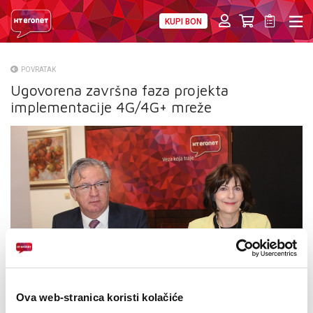
KUPI BON
PRIVATNI
POSLOVNI
DIGITALNA RJEŠENJA
HT ERONET
POVRATAK
Ugovorena završna faza projekta
O NAMA
implementacije 4G/4G+ mreže
PRESS
NATJEČAJI
VELEPRODAJA
KONTAKTI
MOJ PROFIL
E-RAČUN
Ova web-stranica koristi kolačiće