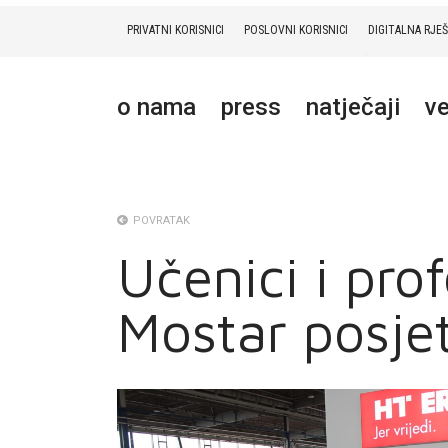
PRIVATNI KORISNICI
POSLOVNI KORISNICI
DIGITALNA RJE
PRIVATNI
POSLOVNI
DIGITALNA RJEŠENJA
HT ERONET
o nama
press
natječaji
ve
O NAMA
PRESS
NATJEČAJI
POVRATAK
Učenici i pro
VELEPRODAJA
Mostar posje
KONTAKTI
MOJ PROFIL
E-RAČUN