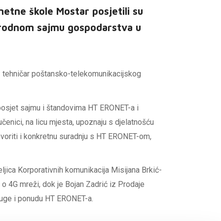
metne škole Mostar posjetili su
rodnom sajmu gospodarstva u
 – tehničar poštansko-telekomunikacijskog
posjet sajmu i štandovima HT ERONET-a i
učenici, na licu mjesta, upoznaju s djelatnošću
govoriti i konkretnu suradnju s HT ERONET-om,
ljica Korporativnih komunikacija Misijana Brkić-
e o 4G mreži, dok je Bojan Zadrić iz Prodaje
luge i ponudu HT ERONET-a.