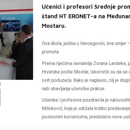
Učenici i profesori Srednje pro
štand HT ERONET-a na Međuna
Mostaru.
Ova škola, jedina u Hercegovini, ima smjer
prometa.
Prema riječima ravnatelja Zorana Landeke, 
Hrvatske pošte Mostar, iskoristili su da se 
ovih poduzeća. Kako je naglasio, cilj je do
radi obavljanja učeničke prakse.
Učenike i profesore pozdravila je rukovodite
Milinković, koja je održala kratko predavanj
poslovnim korisnicima, predstavio nove us