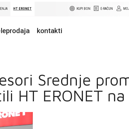
ŠENJA
HT ERONET
KUPI BON
E-RAČUN
MOJ
leprodaja
kontakti
fesori Srednje pro
tili HT ERONET na