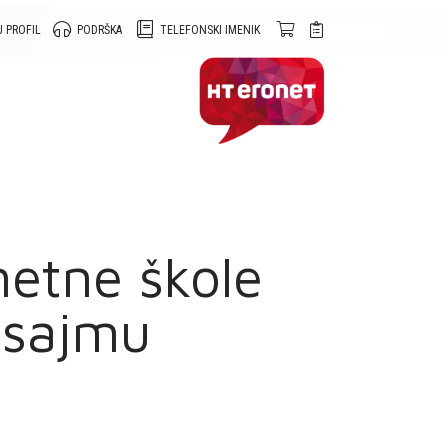
 PROFIL
PODRŠKA
TELEFONSKI IMENIK
metne škole
 sajmu