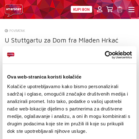
KUPI BON
PRIVATNI
POSLOVNI
DIGITALNA RJEŠENJA
HT ERONET
POVRATAK
U Stuttgartu za Dom fra Mladen Hrkać
O NAMA
PRESS
NATJEČAJI
Ova web-stranica koristi kolačiće
VELEPRODAJA
Kolačiće upotrebljavamo kako bismo personalizirali
sadržaj i oglase, omogućili značajke društvenih medija i
KONTAKTI
analizirali promet. Isto tako, podatke o vašoj upotrebi
naše web-lokacije dijelimo s partnerima za društvene
MOJ PROFIL
medije, oglašavanje i analizu, a oni ih mogu kombinirati s
drugim podacima koje ste im pružili ili koje su prikupili
E-RAČUN
dok ste upotrebljavali njihove usluge.