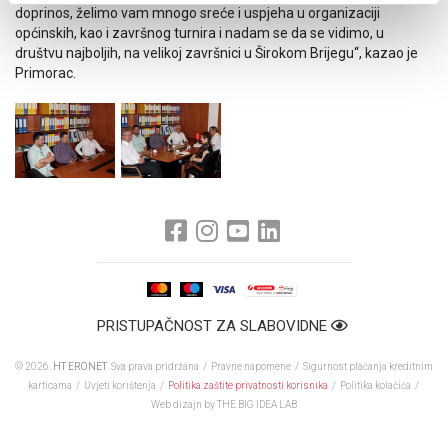
doprinos, želimo vam mnogo sreće i uspjeha u organizaciji
općinskih, kao i završnog turnira i nadam se da se vidimo, u
društvu najboljih, na velikoj završnici u Širokom Brijegu“, kazao je
Primorac.
PRISTUPAČNOST ZA SLABOVIDNE
© 2026.
HT ERONET
. Sva prava pridržana /
Pravne napomene
/
Sigurnost plaćanja kreditnim
karticama
/
Uvjeti korištenja
/
Politika zaštite privatnosti korisnika
/
Politika kolačića
/
Web dizajn
by THE BIG IDEA LAB