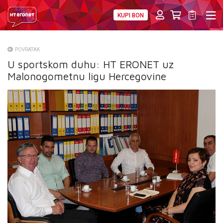
KUPI BON
PRIVATNI
POSLOVNI
DIGITALNA RJEŠENJA
HT ERONET
POVRATAK
U sportskom duhu: HT ERONET uz
O NAMA
Malonogometnu ligu Hercegovine
PRESS
NATJEČAJI
VELEPRODAJA
KONTAKTI
MOJ PROFIL
E-RAČUN