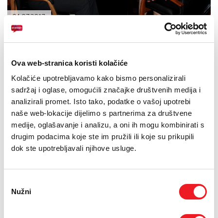
PODRŠKA
04.07.2017.
TELEFONSKI IMENIK
Izaslanstvo Sportske udruge „Liga Hercegovine“ –
predsjednik Ivan Zeljko, član UO Milorad Prusina i
predstavnik glavnog medijskog pokrovitelja Večernjeg
Ova web-stranica koristi kolačiće
lista BiH Matej Damjanović, posjetili su HT ERONET gdje ih
Kolačiće upotrebljavamo kako bismo personalizirali
je primio predsjednik Uprave Vilim Primorac sa
sadržaj i oglase, omogućili značajke društvenih medija i
suradnicima.
analizirali promet. Isto tako, podatke o vašoj upotrebi
Razgovarano je o potpori ove tvrtke Malonogometnoj ligi mjesnih
naše web-lokacije dijelimo s partnerima za društvene
zajednica Hercegovine, koja traje od početka srpnja do konca
medije, oglašavanje i analizu, a oni ih mogu kombinirati s
kolovoza, kada će se pobjednici svih deset općinskih
malonogometnih liga okupiti na završnom turniru u Širokom
drugim podacima koje ste im pružili ili koje su prikupili
Brijegu.
dok ste upotrebljavali njihove usluge.
Prema riječima predsjednika Udruge Ivana Zeljke, u svakoj se
općini natječe prosječno 20-tak ekipa, na terenu je aktivnih oko 2
000 igrača…
Odabir
Nužni
pristanka
„Naša udruga registrirana je koncem 2015. godine. Nastavila je rad
i djelovanje dosadašnje Međužupanijske koordinacije, koja je
okupljala predstavnike deset organizatora tradicionalnih općinskih