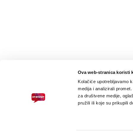
Ova web-stranica koristi 
Kolačiće upotrebljavamo ka
medija i analizirali promet
za društvene medije, oglaš
pružili ili koje su prikupili
PRISTUPAČNOST ZA SLABOVIDNE
© 2026.
HT ERONET
. Sva prava pridržana /
Pravne napomene
/
S