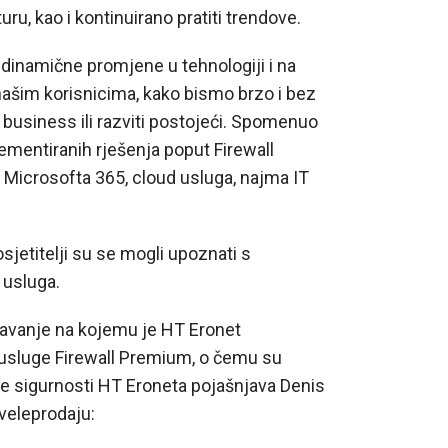
uru, kao i kontinuirano pratiti trendove.
 dinamične promjene u tehnologiji i na
 našim korisnicima, kako bismo brzo i bez
i business ili razviti postojeći. Spomenuo
mentiranih rješenja poput Firewall
 Microsofta 365, cloud usluga, najma IT
jetitelji su se mogli upoznati s
 usluga.
edavanje na kojemu je HT Eronet
usluge Firewall Premium, o čemu su
uge sigurnosti HT Eroneta pojašnjava Denis
 veleprodaju: