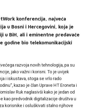
tWork konferencija, najveća
a u Bosni i Hercegovini, koja je
iji u BiH, ali i eminentne predavače
 je godine bio telekomunikacijski
jvećega razvoja novih tehnologija, pa su
je, jako važni i korisni. To je uvijek
a i iskustava, stoga se vrlo rado
dinu“, kazao je član Uprave HT Eroneta i
omislav Ruk naglasivši kako je jedan od
se kao predvodnik digitalizacije društva u
za korisnike i osluškivati stalno njihove