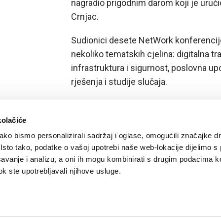
nagradio prigodnim darom koji je uruči
Crnjac.
Sudionici desete NetWork konferencije 
nekoliko tematskih cjelina: digitalna tr
infrastruktura i sigurnost, poslovna u
rješenja i studije slučaja.
kolačiće
ko bismo personalizirali sadržaj i oglase, omogućili značajke d
. Isto tako, podatke o vašoj upotrebi naše web-lokacije dijelimo s
avanje i analizu, a oni ih mogu kombinirati s drugim podacima k
 dok ste upotrebljavali njihove usluge.
igurnost plaćanja kreditnim karticama
/
Uvjeti korištenja
/
Politika zaštite privatnosti k