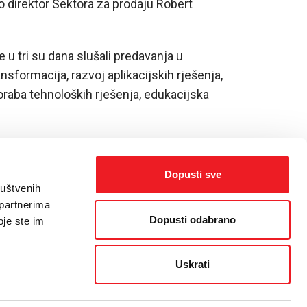
o direktor Sektora za prodaju Robert
u tri su dana slušali predavanja u
ansformacija, razvoj aplikacijskih rješenja,
poraba tehnoloških rješenja, edukacijska
Dopusti sve
ruštvenih
 partnerima
Dopusti odabrano
oje ste im
Uskrati
orisnika
/
Politika kolačića
/
Web dizajn
by THE BIG IDEA LAB