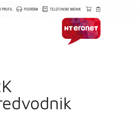
 PROFIL
PODRŠKA
TELEFONSKI IMENIK
RK
redvodnik