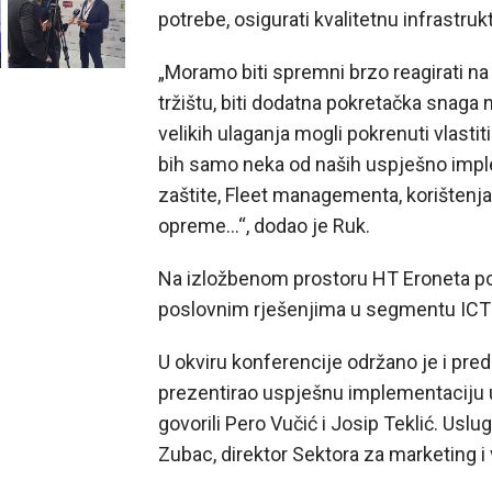
potrebe, osigurati kvalitetnu infrastrukt
„Moramo biti spremni brzo reagirati na
tržištu, biti dodatna pokretačka snaga
velikih ulaganja mogli pokrenuti vlastit
bih samo neka od naših uspješno imple
zaštite, Fleet managementa, korištenja
opreme…“, dodao je Ruk.
Na izložbenom prostoru HT Eroneta pos
poslovnim rješenjima u segmentu ICT
U okviru konferencije održano je i pr
prezentirao uspješnu implementaciju 
govorili Pero Vučić i Josip Teklić. Usl
Zubac, direktor Sektora za marketing i