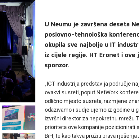
U Neumu je završena deseta Ne
poslovno-tehnološka konferencij
okupila sve najbolje u IT industr
iz cijele regije. HT Eronet i ove
sponzor.
„ICT industrija predstavlja područje na
ovakvi susreti, poput NetWork konferenci
odlično mjesto susreta, razmjene znanj
odazivamo i sudjelujemo iz godine u go
izvršni direktor za nepokretnu mrežu T
prioriteta ove kompanije pozicionirati 
BiH, te kao takva pružiti prava rješenja 