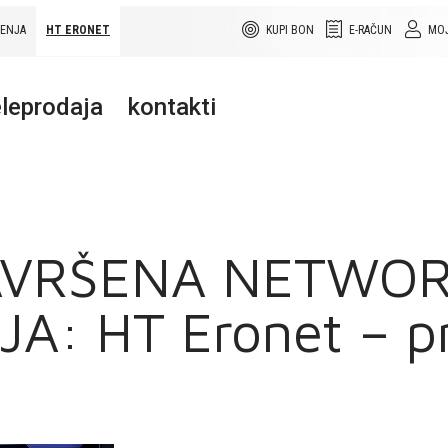
ŠENJA
HT ERONET
KUPI BON
E-RAČUN
MOJ
leprodaja
kontakti
AVRŠENA NETWO
A: HT Eronet – p