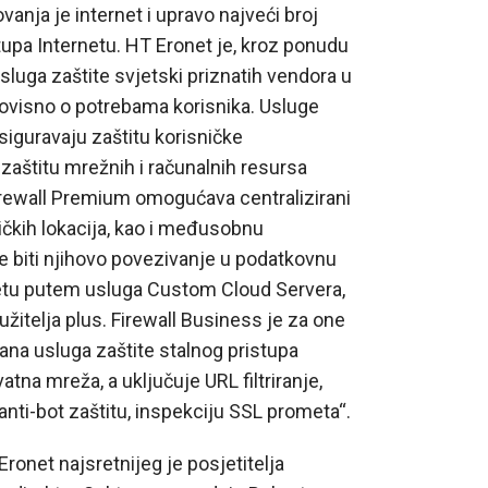
vanja je internet i upravo najveći broj
stupa Internetu. HT Eronet je, kroz ponudu
luga zaštite svjetski priznatih vendora u
 ovisno o potrebama korisnika. Usluge
siguravaju zaštitu korisničke
 zaštitu mrežnih i računalnih resursa
Firewall Premium omogućava centralizirani
sničkih lokacija, kao i međusobnu
 biti njihovo povezivanje u podatkovnu
rnetu putem usluga Custom Cloud Servera,
lužitelja plus. Firewall Business je za one
rana usluga zaštite stalnog pristupa
vatna mreža, a uključuje URL filtriranje,
, anti-bot zaštitu, inspekciju SSL prometa“.
ronet najsretnijeg je posjetitelja