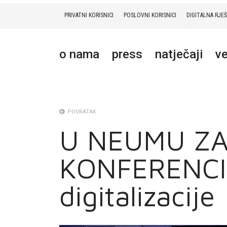
PRIVATNI KORISNICI
POSLOVNI KORISNICI
DIGITALNA RJE
PRIVATNI
POSLOVNI
DIGITALNA RJEŠENJA
HT ERONET
o nama
press
natječaji
ve
O NAMA
PRESS
NATJEČAJI
POVRATAK
U NEUMU Z
VELEPRODAJA
KONFERENCIJ
KONTAKTI
MOJ PROFIL
digitalizacije
E-RAČUN